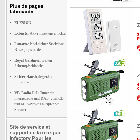
Plus de pages
fabricants:
ELESION
Z
Exbuster
Akku-Insektenvernichter
3
p
Lunartec
Nachtlichter Steckdose
Bewegungsmelder
Royal Gardineer
Garten-
Schrumpfschläuche
Z
Sichler Haushaltsgeräte
Luftkühler
4
C
VR-Radio
HiFi-Tuner mit
Internetradio und DAB+, mit CD-
und MP3-Player Lautsprecher
Speaker
Z
Site de service et
support de la marque
1
infactory Pour les
C