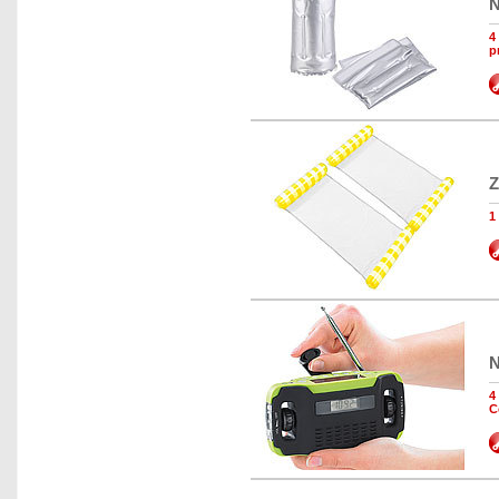
N
4
p
Z
1
N
4
C