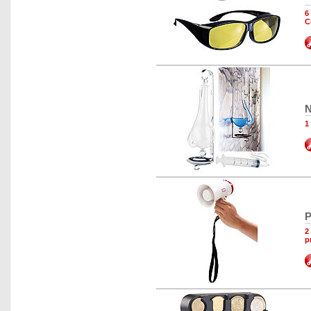
6
C
N
1
P
2
p