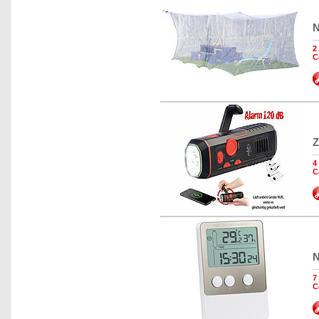
N
2
C
Z
4
C
N
7
C