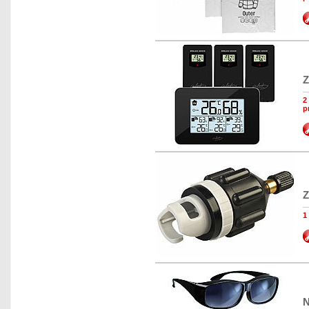
Z
2
p
Z
1
N