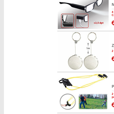
N
4
C
Z
2
P
2
p