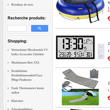
N
Résultats de tests
1
C
Recherche produits:
Shopping:
Z
Wetterdaten Messbereich UV
1
Index Accessoire Zubehör
Moskitonetz Bett XXL
Desinfektion
Desinfektionsmittel Easy
Pflege Pooltester
Z
Funk Thermometer innen
1
außen
Klatscher
Schwimmfähiges