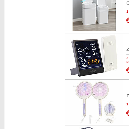
C
1
Z
2
p
Z
1