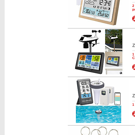
2
p
Z
1
C
Z
1