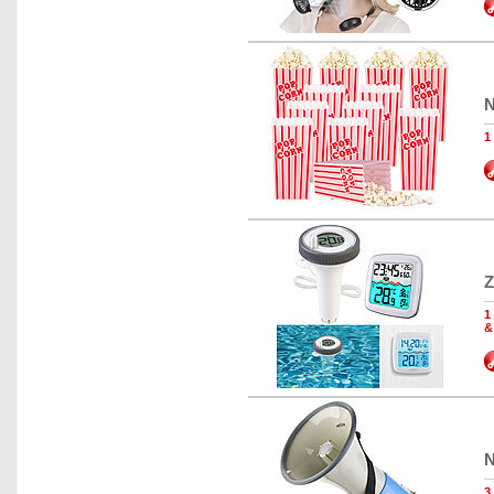
N
1
Z
1
&
N
3