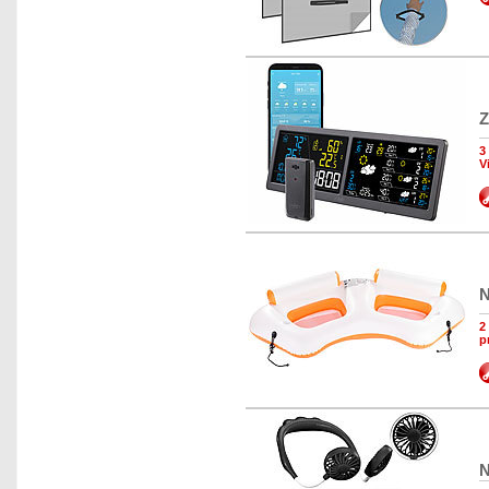
Z
3
V
N
2
p
N