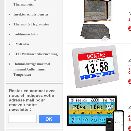
Thermometer
N
Insektenschutz-Fenster
1
Thermo- & Hygrometer
Kühlmanschette
FM-Radio
LED Weihnachtsbeleuchtung
Z
Datumsanzeige maximal
minimal Außen Innen
1
C
Temperatur
Restez en contact avec
nous et indiquez votre
adresse mail pour
recevoir notre
Z
newsletter:
4
&