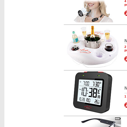
4
p
N
2
p
N
1