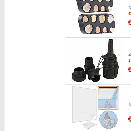
N
4
Z
1
N