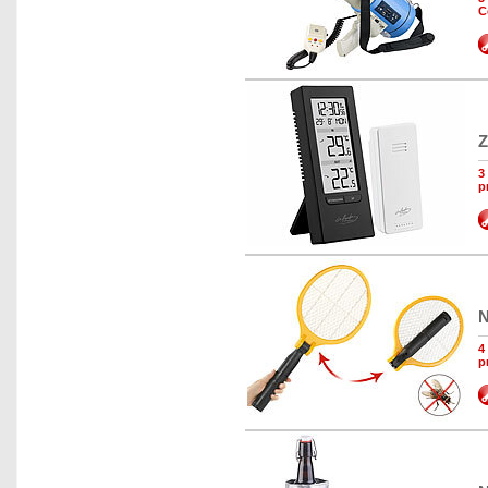
C
Z
3
p
N
4
p