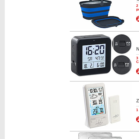
2
p
N
3
C
Z
1