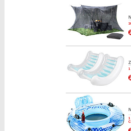
N
1
Z
1
N
1
C