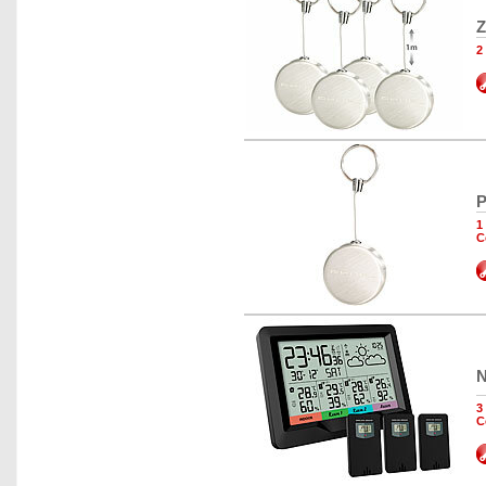
Z
2
P
1
C
N
3
C