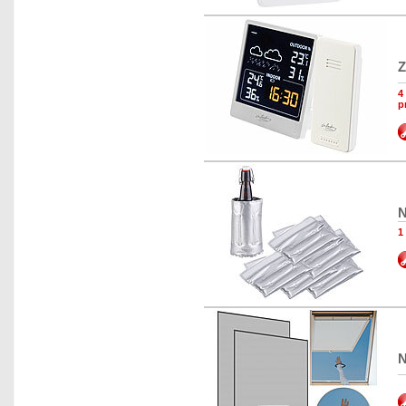
Z
4
p
N
1
N