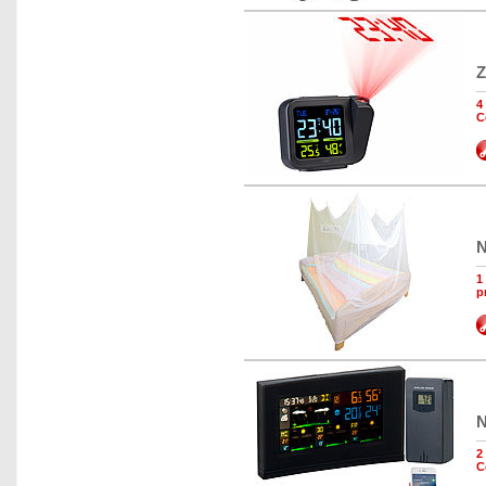
Z
4
C
N
1
p
N
2
C