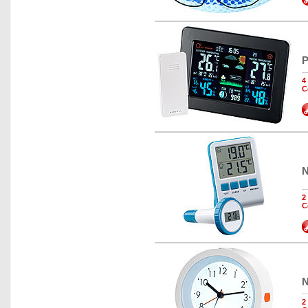
P
4
C
N
2
C
N
2