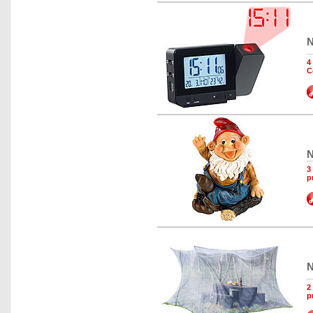
N
4
C
N
3
p
N
2
p