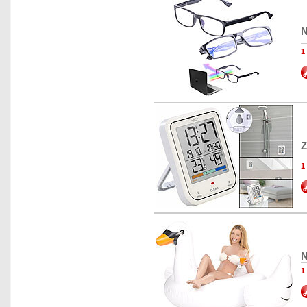
N
1
Z
1
N
1