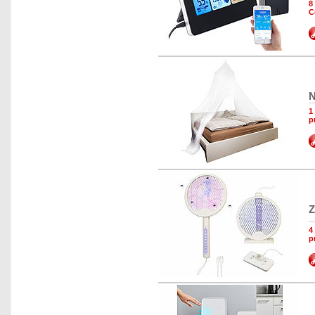
8
C
N
1
p
Z
4
p