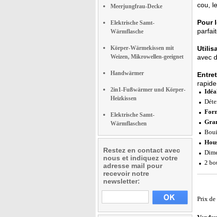
cou, l
Meerjungfrau-Decke
Pour l
Elektrische Samt-
parfai
Wärmflasche
Körper-Wärmekissen mit
Utilis
Weizen, Mikrowellen-geeignet
avec d
Handwärmer
Entret
rapide
2in1-Fußwärmer und Körper-
Idéa
Heizkissen
Déte
Form
Elektrische Samt-
Gran
Wärmflaschen
Boui
Hous
Restez en contact avec
Dime
nous et indiquez votre
2 bo
adresse mail pour
recevoir notre
newsletter:
Prix de