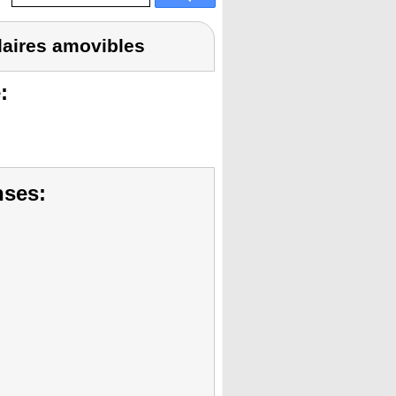
laires amovibles
:
nses: