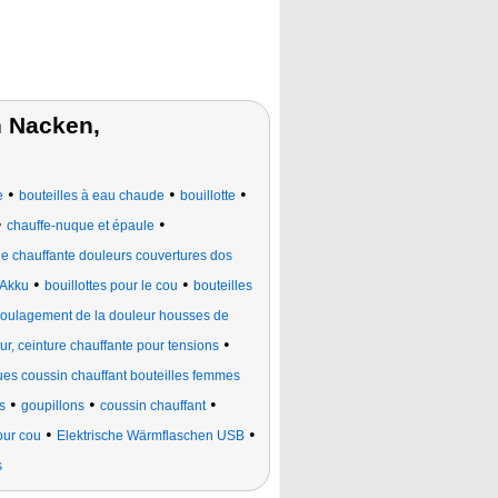
n Nacken,
•
•
•
e
bouteilles à eau chaude
bouillotte
•
•
chauffe-nuque et épaule
e chauffante douleurs couvertures dos
•
•
 Akku
bouillottes pour le cou
bouteilles
oulagement de la douleur housses de
•
ur, ceinture chauffante pour tensions
ues coussin chauffant bouteilles femmes
•
•
•
s
goupillons
coussin chauffant
•
•
our cou
Elektrische Wärmflaschen USB
s