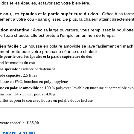
e dos et les épaules, et favorisez votre bien-être.
e cou, les épaules et la partie supérieure du dos :
Grâce à sa forme
tement à votre cou - sans glisser. De plus, la chaleur atteint directeme
ation enfantine :
Avec sa large ouverture, vous remplissez la bouillot
e l'eau chaude. Elle est prête à l'emploi en un rien de temps.
ien facile :
La housse en polaire amovible se lave facilement en machin
ment prête pour votre prochaine séance de chaleur.
le pour le cou, les épaules et la partie supérieure du dos
nd les muscles du cou
e spéciale :
s'adapte parfaitement
de capacité :
2,5 litres
llotte en PVC, bouchon en polypropylène
se en polaire amovible
en 100 % polyester, lavable en machine et compatible avec
nsions : 34 x 36 cm, poids : 430 g
uillottes pour le cou avec housse en polaire douce incluse
 vente conseillé:
€ 35,90
PEARL € 21,95*