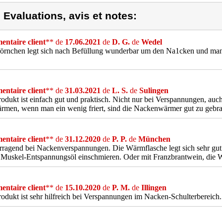
) Evaluations, avis et notes:
ntaire client
** de
17.06.2021
de
D. G.
de
Wedel
rnchen legt sich nach Befüllung wunderbar um den Na1cken und man h
ntaire client
** de
31.03.2021
de
L. S.
de
Sulingen
odukt ist einfach gut und praktisch. Nicht nur bei Verspannungen, au
men, wenn man ein wenig friert, sind die Nackenwärmer gut zu gebr
ntaire client
** de
31.12.2020
de
P. P.
de
München
ragend bei Nackenverspannungen. Die Wärmflasche legt sich sehr gut
Muskel-Entspannungsöl einschmieren. Oder mit Franzbrantwein, die W
ntaire client
** de
15.10.2020
de
P. M.
de
Illingen
odukt ist sehr hilfreich bei Verspannungen im Nacken-Schulterbereich.