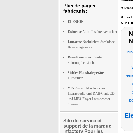
Vendeu
Plus de pages
Allema
fabricants:
Autric
ELESION
Nur € 
Exbuster
Akku-Insektenvernichter
N
N
Lunartec
Nachtlichter Steckdose
Bewegungsmelder
bib
Royal Gardineer
Garten-
Schrumpfschläuche
Sichler Haushaltsgeräte
rhum
Luftkühler
VR-Radio
HiFi-Tuner mit
Internetradio und DAB+, mit CD-
und MP3-Player Lautsprecher
bo
Speaker
El
Site de service et
support de la marque
infactory Pour les