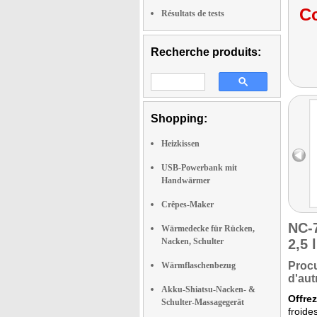
Co
Résultats de tests
Recherche produits:
Shopping:
Heizkissen
USB-Powerbank mit
Handwärmer
Crêpes-Maker
NC-
Wärmedecke für Rücken,
Nacken, Schulter
2,5 
Procu
Wärmflaschenbezug
d'aut
Akku-Shiatsu-Nacken- &
Offrez
Schulter-Massagegerät
froide