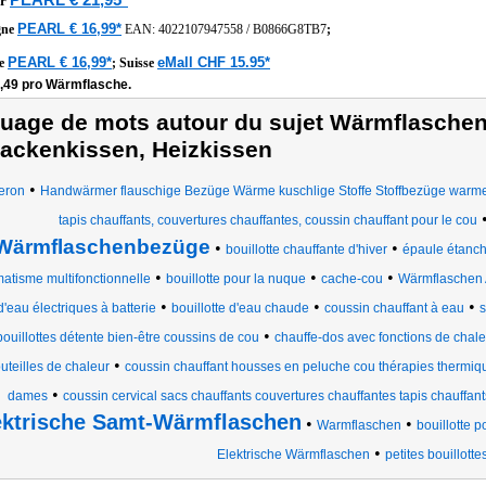
r
PEARL € 16,99*
gne
EAN:
4022107947558
/
B0866G8TB7
;
PEARL € 16,99*
eMall CHF 15.95*
he
;
Suisse
8,49 pro Wärmflasche.
uage de mots autour du sujet Wärmflasche
ackenkissen, Heizkissen
•
eron
Handwärmer flauschige Bezüge Wärme kuschlige Stoffe Stoffbezüge warm
tapis chauffants, couvertures chauffantes, coussin chauffant pour le cou
Wärmflaschenbezüge
•
•
bouillotte chauffante d'hiver
épaule étanch
•
•
•
atisme multifonctionnelle
bouillotte pour la nuque
cache-cou
Wärmflaschen
•
•
•
d'eau électriques à batterie
bouillotte d'eau chaude
coussin chauffant à eau
s
•
bouillottes détente bien-être coussins de cou
chauffe-dos avec fonctions de chale
•
uteilles de chaleur
coussin chauffant housses en peluche cou thérapies thermiq
•
dames
coussin cervical sacs chauffants couvertures chauffantes tapis chauffant
ektrische Samt-Wärmflaschen
•
•
Warmflaschen
bouillotte p
•
Elektrische Wärmflaschen
petites bouillotte