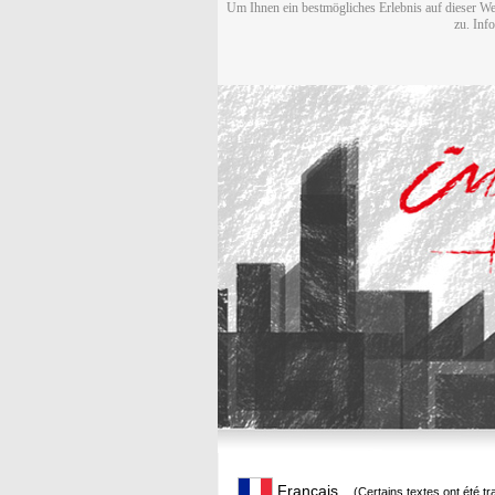
Um Ihnen ein bestmögliches Erlebnis auf dieser We
zu. Inf
Français
(Certains textes ont été t