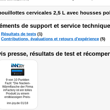
bouillottes cervicales 2,5 L avec housses po
éments de support et service technique
Résultats de tests
(1)
Contributions, évaluations et retours d'expérience
(5)
is presse, résultats de test et récompe
9 von 10 Punkten
Fazit: "Die Nacken-
Wärmflasche der Firma
inFactory ist ein tolles
Produkt zu einem
erstklassigen Preis-
Leistungs-Verhältnis, das
inn-joy.de 01/18
PEARL aktuell im Angebot
hat."