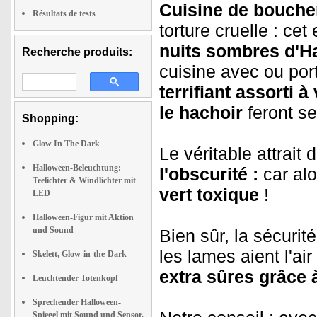
Cuisine de bouche
Résultats de tests
torture cruelle : c
nuits sombres d'H
Recherche produits:
cuisine avec ou po
terrifiant assorti 
le hachoir
feront se
Shopping:
Glow In The Dark
Le véritable attrait
Halloween-Beleuchtung:
l'obscurité :
car alo
Teelichter & Windlichter mit
vert toxique
!
LED
Halloween-Figur mit Aktion
und Sound
Bien sûr, la sécuri
les lames aient l'air
Skelett, Glow-in-the-Dark
extra sûres grâce à
Leuchtender Totenkopf
Sprechender Halloween-
Spiegel mit Sound und Sensor,