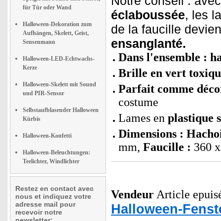
Notre conseil : ave
für Tür oder Wand
éclaboussée
, les 
Halloween-Dekoration zum
de la faucille devi
Aufhängen, Skelett, Geist,
ensanglanté.
Sensenmann
Dans l'ensemble : ha
Halloween-LED-Echtwachs-
Kerze
Brille en vert toxiqu
Halloween-Skelett mit Sound
Parfait comme déco
und PIR-Sensor
costume
Selbstaufblasender Halloween
Lames en
plastique 
Kürbis
Dimensions : Hachoi
Halloween-Konfetti
mm,
Faucille :
360 x
Halloween-Beleuchtungen:
Teelichter, Windlichter
Restez en contact avec
Vendeur
Article epuisé
nous et indiquez votre
adresse mail pour
Halloween-Fenst
recevoir notre
newsletter: