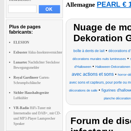
PEARL € 1
Allemagne
Nuage de mot
Plus de pages
fabricants:
Dekoration G
ELESION
•
boîte à dents de lait
décorations d'
Exbuster
Akku-Insektenvernichter
•
décorations murales nuits lumineuses
Lunartec
Nachtlichter Steckdose
•
d'Halloween
Halloween-Dekorationen 
Bewegungsmelder
avec actions et sons
•
horror-d
Royal Gardineer
Garten-
avec sons et capteurs, pour porte ou m
Schrumpfschläuche
•
figurines d'hallo
décorations de salle
Sichler Haushaltsgeräte
Luftkühler
planche décoration 
VR-Radio
HiFi-Tuner mit
Internetradio und DAB+, mit CD-
Forum de dis
und MP3-Player Lautsprecher
Speaker