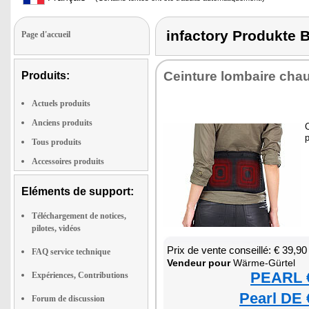
infactory Produk
Page d'accueil
Cein­ture lom­baire chau
Produits:
Actuels produits
Anciens produits
C
p
Tous produits
Accessoires produits
Eléments de support:
Téléchargement de notices,
pilotes, vidéos
Prix de vente conseillé: € 39,90
FAQ service technique
Ven­deur pour
Wärme-Gür­tel
PEARL €
Expériences, Contributions
Pearl DE 
Forum de discussion