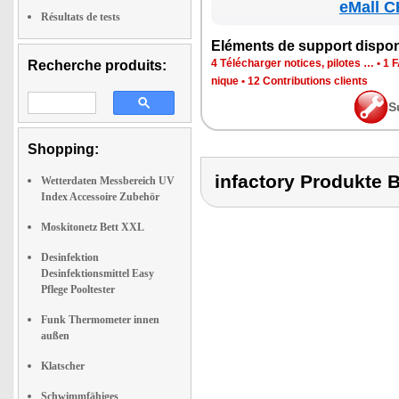
eMall C
Résultats de tests
Elé­ments de sup­port dis­po­
4 Télé­char­ger notices, pilotes …
•
1 F
Recherche produits:
nique
•
12 Contri­bu­tions clients
S
Shopping:
infactory Produk
Wetterdaten Messbereich UV
Index Accessoire Zubehör
Moskitonetz Bett XXL
Desinfektion
Desinfektionsmittel Easy
Pflege Pooltester
Funk Thermometer innen
außen
Klatscher
Schwimmfähiges