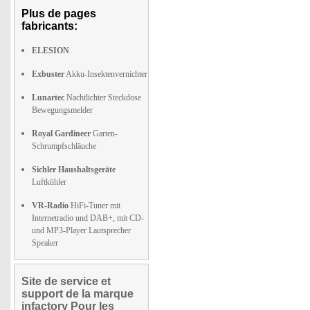
Plus de pages
fabricants:
ELESION
Exbuster
Akku-Insektenvernichter
Lunartec
Nachtlichter Steckdose
Bewegungsmelder
Royal Gardineer
Garten-
Schrumpfschläuche
Sichler Haushaltsgeräte
Luftkühler
VR-Radio
HiFi-Tuner mit
Internetradio und DAB+, mit CD-
und MP3-Player Lautsprecher
Speaker
Site de service et
support de la marque
infactory Pour les