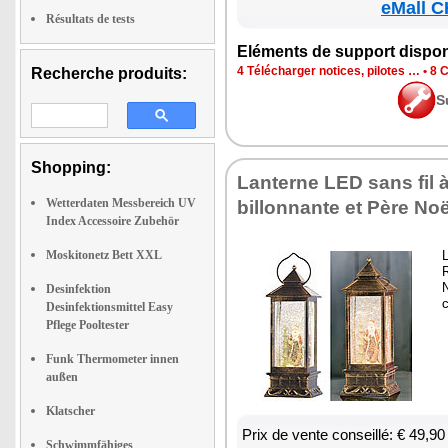
eMall C
Résultats de tests
Elé­ments de sup­port dis­po­
4 Télé­char­ger notices, pilotes …
•
8 C
Recherche produits:
S
Shopping:
Lan­terne LED sans fil 
Wetterdaten Messbereich UV
billon­nante et Père Noë
Index Accessoire Zubehör
Moskitonetz Bett XXL
L
R
N
Desinfektion
Desinfektionsmittel Easy
Pflege Pooltester
Funk Thermometer innen
außen
Klatscher
Prix de vente conseillé: € 49,90
Schwimmfähiges