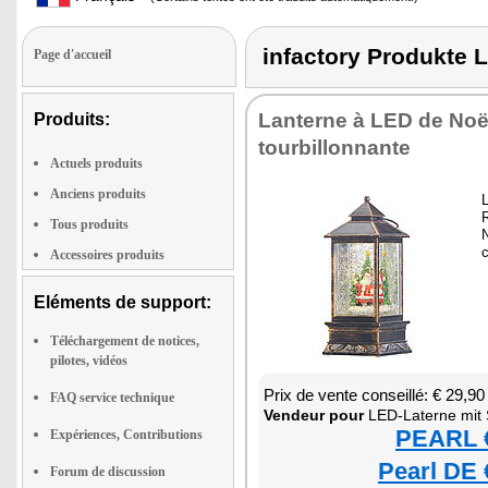
infactory Produkt
Page d'accueil
Lan­terne à LED de Noë
Produits:
tour­billon­nante
Actuels produits
Anciens produits
L
R
Tous produits
N
Accessoires produits
Eléments de support:
Téléchargement de notices,
pilotes, vidéos
Prix de vente conseillé: € 29,90
FAQ service technique
Ven­deur pour
LED-Laterne mit S
PEARL €
Expériences, Contributions
Pearl DE 
Forum de discussion