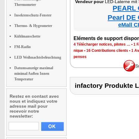
Ven­deur pour
LED-Laterne mit S
Thermometer
PEARL €
Insektenschutz-Fenster
Pearl DE 
eMall C
Thermo- & Hygrometer
Kühlmanschette
Elé­ments de sup­port dis­po­
4 Télé­char­ger notices, pilotes …
•
1 F
FM-Radio
nique
•
16 Contri­bu­tions clients
•
1 Av
penses
LED Weihnachtsbeleuchtung
S
Datumsanzeige maximal
minimal Außen Innen
Temperatur
infactory Produkt
Restez en contact avec
nous et indiquez votre
adresse mail pour
recevoir notre
newsletter: