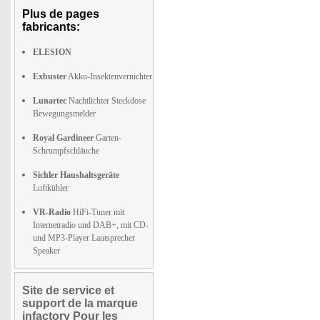
Plus de pages
fabricants:
ELESION
Exbuster
Akku-Insektenvernichter
Lunartec
Nachtlichter Steckdose
Bewegungsmelder
Royal Gardineer
Garten-
Schrumpfschläuche
Sichler Haushaltsgeräte
Luftkühler
VR-Radio
HiFi-Tuner mit
Internetradio und DAB+, mit CD-
und MP3-Player Lautsprecher
Speaker
Site de service et
support de la marque
infactory Pour les