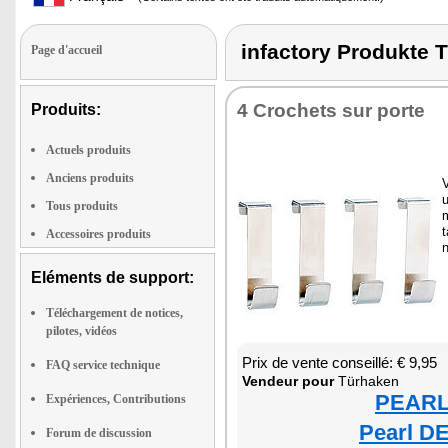
infactory Produkt
Page d'accueil
4 Cro­chets sur porte
Produits:
Actuels produits
Anciens produits
V
u
Tous produits
m
t
Accessoires produits
n
Eléments de support:
Téléchargement de notices,
pilotes, vidéos
Prix de vente conseillé: € 9,95
FAQ service technique
Ven­deur pour
Türha­ken
PEARL 
Expériences, Contributions
Pearl DE
Forum de discussion