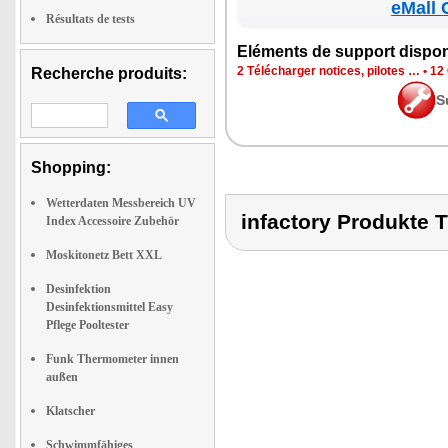
eMall 
Résultats de tests
Elé­ments de sup­port dis­po­
2 Télé­char­ger notices, pilotes …
•
12 
Recherche produits:
S
Shopping:
Wetterdaten Messbereich UV
infactory Produkt
Index Accessoire Zubehör
Moskitonetz Bett XXL
Desinfektion
Desinfektionsmittel Easy
Pflege Pooltester
Funk Thermometer innen
außen
Klatscher
Schwimmfähiges