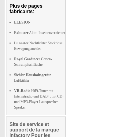
Plus de pages
fabricants:
ELESION
Exbuster
Akku-Insektenvernichter
Lunartec
Nachtlichter Steckdose
Bewegungsmelder
Royal Gardineer
Garten-
Schrumpfschläuche
Sichler Haushaltsgeräte
Luftkühler
VR-Radio
HiFi-Tuner mit
Internetradio und DAB+, mit CD-
und MP3-Player Lautsprecher
Speaker
Site de service et
support de la marque
infactory Pour les