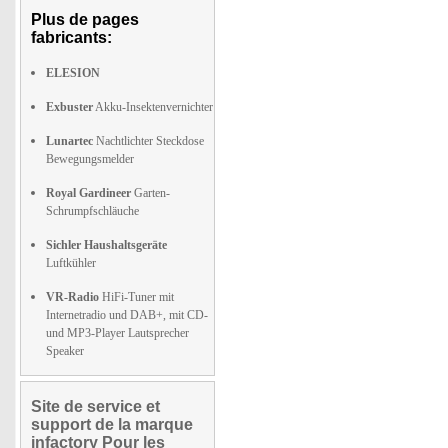
Plus de pages
fabricants:
ELESION
Exbuster
Akku-Insektenvernichter
Lunartec
Nachtlichter Steckdose
Bewegungsmelder
Royal Gardineer
Garten-
Schrumpfschläuche
Sichler Haushaltsgeräte
Luftkühler
VR-Radio
HiFi-Tuner mit
Internetradio und DAB+, mit CD-
und MP3-Player Lautsprecher
Speaker
Site de service et
support de la marque
infactory Pour les