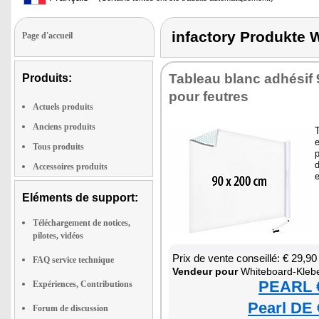
infactory Produkt
Page d'accueil
Tableau blanc adhé­sif
Produits:
pour feutres
Actuels produits
Anciens produits
T
e
Tous produits
d
Accessoires produits
Eléments de support:
Téléchargement de notices,
pilotes, vidéos
Prix de vente conseillé: € 29,90
FAQ service technique
Ven­deur pour
Whi­te­board-Kle­be­
PEARL €
Expériences, Contributions
Pearl DE 
Forum de discussion