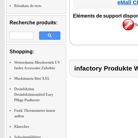
eMall C
Résultats de tests
Elé­ments de sup­port dis­po­
Recherche produits:
S
Shopping:
Wetterdaten Messbereich UV
infactory Produkt
Index Accessoire Zubehör
Moskitonetz Bett XXL
Desinfektion
Desinfektionsmittel Easy
Pflege Pooltester
Funk Thermometer innen
außen
Klatscher
Schwimmfähiges