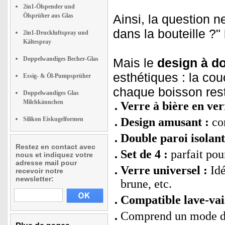
2in1-Ölspender und
Ölsprüher aus Glas
Ainsi, la question n
dans la bouteille ?"
2in1-Druckluftspray und
Kältespray
Doppelwandiges Becher-Glas
Mais le
design à do
esthétiques : la couc
Essig- & Öl-Pumpsprüher
chaque boisson re
Doppelwandiges Glas
Milchkännchen
Verre à bière en ver
Silikon Eiskugelformen
Design amusant :
com
Double paroi isolant
Restez en contact avec
Set de 4 :
parfait pour
nous et indiquez votre
adresse mail pour
Verre universel :
Idé
recevoir notre
newsletter:
brune, etc.
Compatible lave-vai
Comprend un mode d'