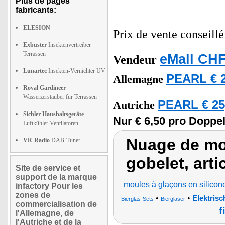
Plus de pages
fabricants:
ELESION
Prix de vente conseill
Exbuster
Insektenvertreiber
Terrassen
eMall CHF
Vendeur
Lunartec
Insekten-Vernichter UV
PEARL € 2
Allemagne
Royal Gardineer
Wasserzerstäuber für Terrassen
PEARL € 25
Autriche
Sichler Haushaltsgeräte
Nur € 6,50 pro Doppe
Luftkühler Ventilatoren
Nuage de mot
VR-Radio
DAB-Tuner
gobelet, arti
Site de service et
support de la marque
moules à glaçons en silicone
infactory Pour les
zones de
•
•
Elektris
Bierglas-Sets
Biergläser
commercialisation de
f
l'Allemagne, de
l'Autriche et de la