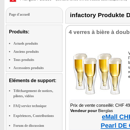
infactory Produkt
Page d'accueil
4 verres à bière à doub
Produits:
Actuels produits
Anciens produits
V
l
Tous produits
u
Accessoires produits
r
e
Eléments de support:
Téléchargement de notices,
pilotes, vidéos
Prix de vente conseillé: CHF 4
FAQ service technique
Vendeur pour
Bierglas
eMall CH
Expériences, Contributions
Pearl DE 
Forum de discussion