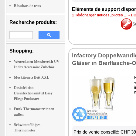
Résultats de tests
Eléments de support dispon
1 Télécharger notices, pilotes …
•
1 C
Recherche produits:
S
Shopping:
infactory Doppelwandig
Wetterdaten Messbereich UV
Gläser in Bierflasche-O
Index Accessoire Zubehör
Moskitonetz Bett XXL
R
v
i
Desinfektion
m
Desinfektionsmittel Easy
Pflege Pooltester
Funk Thermometer innen
außen
Schwimmfähiges
Thermometer
Prix de vente conseillé: CHF 3