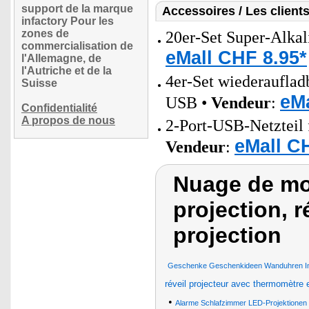
support de la marque
Accessoires / Les client
infactory Pour les
zones de
20er-Set Super-Alkal
commercialisation de
eMall CHF 8.95*
l'Allemagne, de
l'Autriche et de la
4er-Set wiederaufla
Suisse
eMa
USB •
Vendeur
:
Confidentialité
A propos de nous
2-Port-USB-Netzteil 
eMall C
Vendeur
:
Nuage de mot
projection, r
projection
Geschenke Geschenkideen Wanduhren Inne
réveil projecteur avec thermomètre 
•
Alarme Schlafzimmer LED-Projektionen