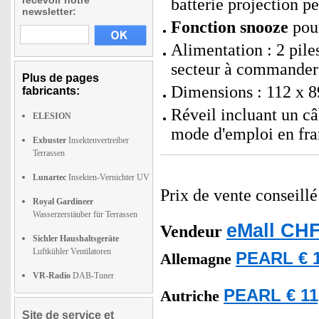
recevoir notre
batterie projection p
newsletter:
Fonction snooze
pour
Alimentation : 2 pil
secteur à commander
Plus de pages
Dimensions : 112 x 8
fabricants:
Réveil incluant un c
ELESION
mode d'emploi en fra
Exbuster
Insektenvertreiber
Terrassen
Lunartec
Insekten-Vernichter UV
Prix de vente conseill
Royal Gardineer
Wasserzerstäuber für Terrassen
eMall CHF
Vendeur
Sichler Haushaltsgeräte
Luftkühler Ventilatoren
PEARL € 1
Allemagne
VR-Radio
DAB-Tuner
PEARL € 11
Autriche
Site de service et