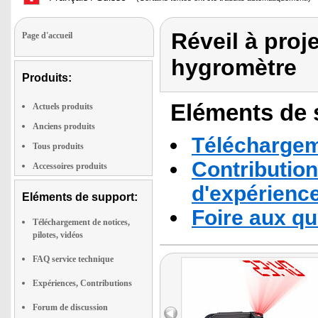
Réveil à proj
Page d'accueil
hygromètre
Produits:
Eléments de s
Actuels produits
Anciens produits
Téléchargeme
Tous produits
Contribution
Accessoires produits
d'expérienc
Eléments de support:
Foire aux q
Téléchargement de notices,
pilotes, vidéos
FAQ service technique
Expériences, Contributions
Forum de discussion