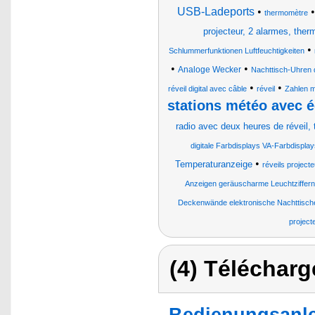
USB-Ladeports
•
thermomètre
projecteur, 2 alarmes, the
•
Schlummerfunktionen Luftfeuchtigkeiten
•
•
Analoge Wecker
Nachttisch-Uhren d
•
•
réveil digital avec câble
réveil
Zahlen m
stations météo avec é
radio avec deux heures de réveil,
digitale Farbdisplays VA-Farbdispla
•
Temperaturanzeige
réveils project
Anzeigen geräuscharme Leuchtziffern
Deckenwände elektronische Nachttische
project
(4) Télécharg
Bedienungsanlei