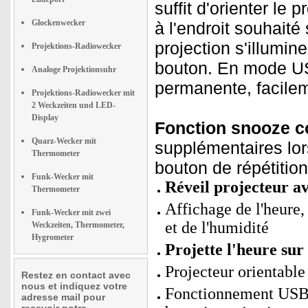
suffit d'orienter le 
Glockenwecker
à l'endroit souhaité
projection s'illumi
Projektions-Radiowecker
bouton. En mode USB
Analoge Projektionsuhr
permanente, facilem
Projektions-Radiowecker mit
2 Weckzeiten und LED-
Display
Fonction snooze co
Quarz-Wecker mit
supplémentaires lors
Thermometer
bouton de répétition
Funk-Wecker mit
Réveil projecteur av
Thermometer
Affichage de l'heure,
Funk-Wecker mit zwei
et de l'humidité
Weckzeiten, Thermometer,
Hygrometer
Projette l'heure sur
Projecteur orientable 
Restez en contact avec
nous et indiquez votre
Fonctionnement USB 
adresse mail pour