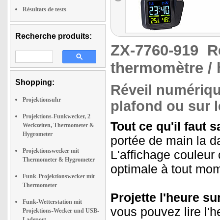
Résultats de tests
Recherche produits:
ZX-7760-919
R
thermomètre /
Shopping:
Réveil numérique
Projektionsuhr
plafond ou sur 
Projektions-Funkwecker, 2
Tout ce qu'il faut s
Weckzeiten, Thermometer &
Hygrometer
portée de main la da
Projektionswecker mit
L'affichage couleur c
Thermometer & Hygrometer
optimale à tout mom
Funk-Projektionswecker mit
Thermometer
Projette l'heure su
Funk-Wetterstation mit
vous pouvez lire l'h
Projektions-Wecker und USB-
Ladeport