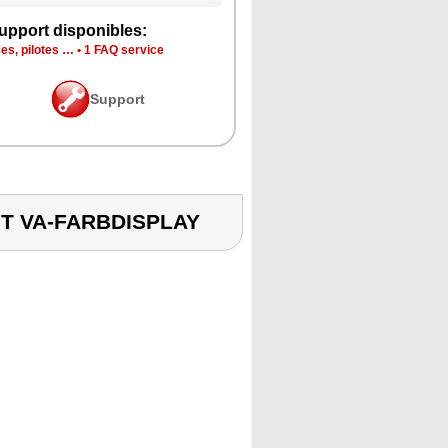
upport disponibles:
es, pilotes …
•
1 FAQ service
Support
IT VA-FARBDISPLAY