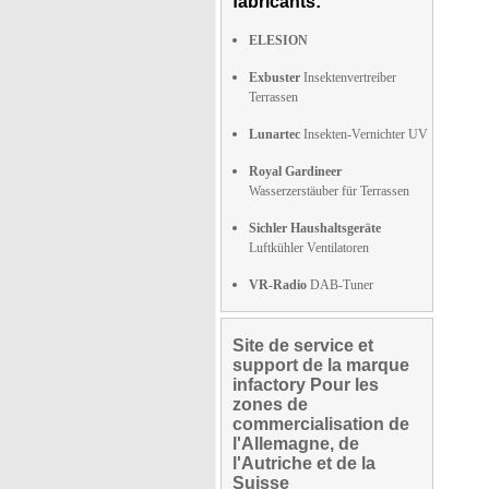
fabricants:
ELESION
Exbuster
Insektenvertreiber
Terrassen
Lunartec
Insekten-Vernichter UV
Royal Gardineer
Wasserzerstäuber für Terrassen
Sichler Haushaltsgeräte
Luftkühler Ventilatoren
VR-Radio
DAB-Tuner
Site de service et
support de la marque
infactory Pour les
zones de
commercialisation de
l'Allemagne, de
l'Autriche et de la
Suisse