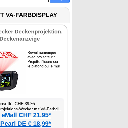
IT VA-FARBDISPLAY
ecker Deckenprojektion,
 Deckenanzeige
Réveil numérique
avec projecteur :
Projette l'heure sur
le plafond ou le mur
onseillé: CHF 39.95
ojektions-Wecker mit VA-Farbdisplay
eMall CHF 21.95*
Pearl DE € 18,99*