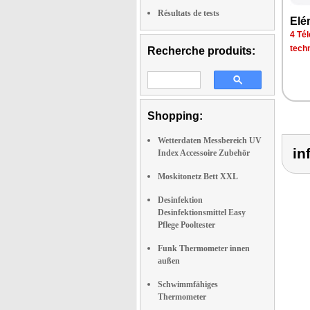
Résultats de tests
Elé
4 Tél
tech
Recherche produits:
Shopping:
Wetterdaten Messbereich UV
in
Index Accessoire Zubehör
Moskitonetz Bett XXL
Desinfektion
Desinfektionsmittel Easy
Pflege Pooltester
Funk Thermometer innen
außen
Schwimmfähiges
Thermometer