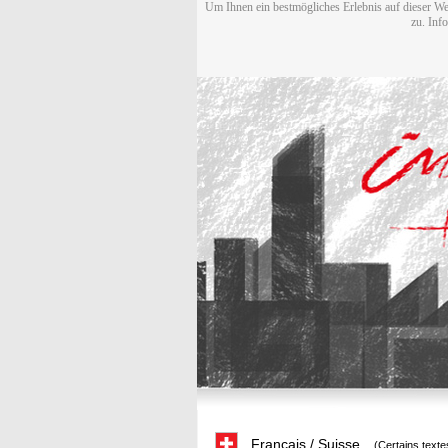
Um Ihnen ein bestmögliches Erlebnis auf dieser We
zu. Inf
Français / Suisse
(Certains texte