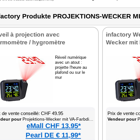
factory Produkte PROJEKTIONS-WECKER M
eil à projection avec
infactory W
ermomètre / hygromètre
Wecker mit
Réveil numérique
avec un atout :
projette l'heure au
plafond ou sur le
mur
x de vente conseillé: CHF 49.95
Prix de vente c
deur pour
Projektions-Wecker mit VA-Farbdisplay
Vendeur pour
Pr
eMall CHF 13.95*
Pearl DE € 11,99*