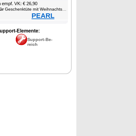
en empf. VK: € 26,90
ür
Ge­schenk­tü­te mit Weih­nachts-Mo­tiv aus Kraft­pa­pier
PEARL
up­port-Ele­men­te:
Sup­port-Be­
reich