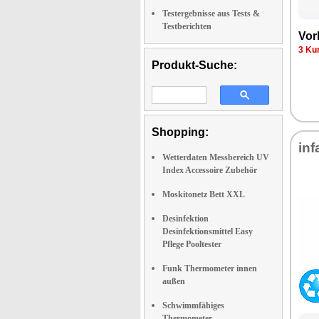
Testergebnisse aus Tests &
Testberichten
Vor­
3 Kun
Produkt-Suche:
Shopping:
in­f
Wetterdaten Messbereich UV
Index Accessoire Zubehör
Moskitonetz Bett XXL
Desinfektion
Desinfektionsmittel Easy
Pflege Pooltester
Funk Thermometer innen
außen
Schwimmfähiges
Thermometer