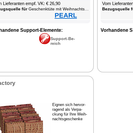
 Lie­fe­ran­ten empf. VK: € 26,90
Vom Lie­fe­ran­t
zugs­quel­le für
Ge­schenk­tü­te mit Weih­nachts-Mo­tiv aus Kraft­pa­pier
Be­zugs­quel­le f
PEARL
han­de­ne Sup­port-Ele­men­te:
Vor­han­de­ne S
Sup­port-Be­
reich
ac­to­ry
Eig­nen sich her­vor­
ra­gend als Ver­pa­
ckung für Ih­re Weih­
nachts­ge­schen­ke