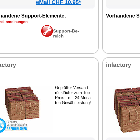
eMall CHF 10.95*
han­de­ne Sup­port-Ele­men­te:
Vor­han­de­ne S
­den­mei­nun­gen
Sup­port-Be­
reich
ac­to­ry
in­fac­to­ry
Ge­prüf­ter Ver­sand­
rück­läu­fer zum Top-
Preis - mit 24 Mo­na­
ten Ge­währ­leis­tung!