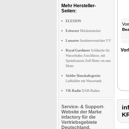
Mehr Hersteller-
Seiten:
ELESION
Vom
Be­
Exbuster
Mückenstecker
Lunartec
Insektenvernichter UV
Vor­
Royal Gardineer
Schläuche für
Wasserhahn-Anschlüsse, mit
Spritzbrausen Zoll Meter cm mm
Meter
Sichler Haushaltsgeräte
Luftkühler mit Wassertank
VR-Radio
DAB-Radios
in
Service- & Support-
Website der Marke
K
infactory für die
Vertriebsgebiete
Deutschland,