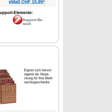
eMall CHF 15.95*
up­port-Ele­men­te:
Sup­port-Be­
reich
Eig­nen sich her­vor­
ra­gend als Ver­pa­
ckung für Ih­re Weih­
nachts­ge­schen­ke