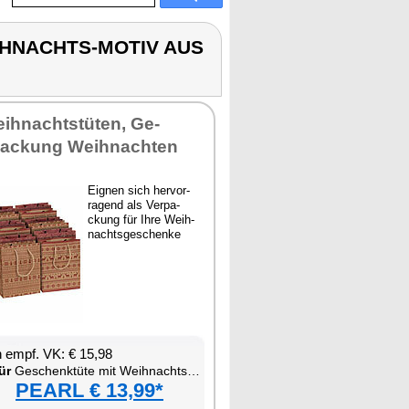
EIHNACHTS-MOTIV AUS
eih­nacht­s­tü­ten, Ge­
pa­ckung Weih­nach­ten
Eig­nen sich her­vor­
ra­gend als Ver­pa­
ckung für Ih­re Weih­
nachts­ge­schen­ke
en empf. VK: € 15,98
ür
Ge­schenk­tü­te mit Weih­nachts-Mo­tiv aus Kraft­pa­pier
PEARL € 13,99*