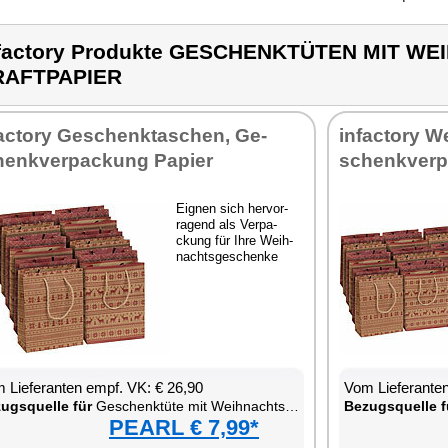
factory Produkte GESCHENKTÜTEN MIT W
RAFTPAPIER
fac­to­ry Ge­schenk­ta­schen, Ge­
in­fac­to­ry W
enk­ver­pa­ckung Pa­pier
schenk­ver­
Eig­nen sich her­vor­
ra­gend als Ver­pa­
ckung für Ih­re Weih­
nachts­ge­schen­ke
 Lie­fe­ran­ten empf. VK: € 26,90
Vom Lie­fe­ran­t
zugs­quel­le für
Ge­schenk­tü­te mit Weih­nachts-Mo­tiv aus Kraft­pa­pier
Be­zugs­quel­le f
PEARL € 7,99*