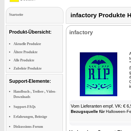
infactory Produk
Startseite
in­fac­to­ry
Produkt-Übersicht:
Aktuelle Produkte
Ältere Produkte
A
t
Alle Produkte
(
Zubehör Produkte
g
d
Support-Elemente:
G
i
Handbuch-, Treiber-, Video-
Downloads
Vom Lie­fe­ran­ten empf. VK: € 6
Support-FAQs
Be­zugs­quel­le für
Hal­lo­ween-Fen
Erfahrungen, Beiträge
Diskussions-Forum