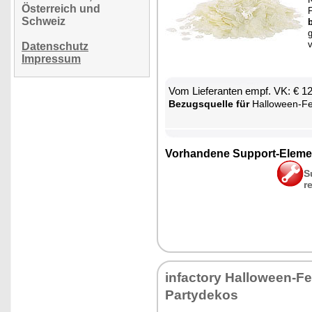
Österreich und
F
Schweiz
b
g
v
Datenschutz
Impressum
Vom Lie­fe­ran­ten empf. VK: € 1
Be­zugs­quel­le für
Hal­lo­ween-Fen
Vor­han­de­ne Sup­port-Ele­me
S
r
in­fac­to­ry Hal­lo­ween-Fe
Par­ty­de­kos