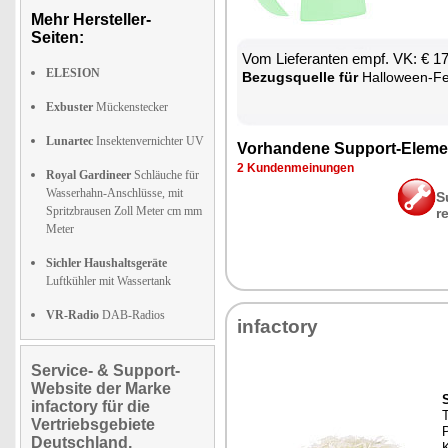
Mehr Hersteller-
Seiten:
Vom Lie­fe­ran­ten empf. VK: € 1
ELESION
Be­zugs­quel­le für
Hal­lo­ween-Fen
Exbuster
Mückenstecker
Lunartec
Insektenvernichter UV
Vor­han­de­ne Sup­port-Ele­me
2 Kun­den­mei­nun­gen
Royal Gardineer
Schläuche für
Wasserhahn-Anschlüsse, mit
S
Spritzbrausen Zoll Meter cm mm
r
Meter
Sichler Haushaltsgeräte
Luftkühler mit Wassertank
VR-Radio
DAB-Radios
in­fac­to­ry
Service- & Support-
Website der Marke
infactory für die
T
Vertriebsgebiete
P
Deutschland,
K