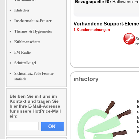
Be­zugs­quel­le für
Hal­lo­ween-Fen
Klatscher
Insektenschutz-Fenster
Vor­han­de­ne Sup­port-Ele­me
1 Kun­den­mei­nun­gen
Thermo- & Hygrometer
S
Kühlmanschette
r
FM-Radio
Schüttelkugel
Sichtschutz Folie Fenster
in­fac­to­ry
statisch
Bleiben Sie mit uns im
Kontakt und tragen Sie
B
hier Ihre E-Mail-Adresse
k
für unsere HotPrice-Mail
s
ein:
g
k
d
N