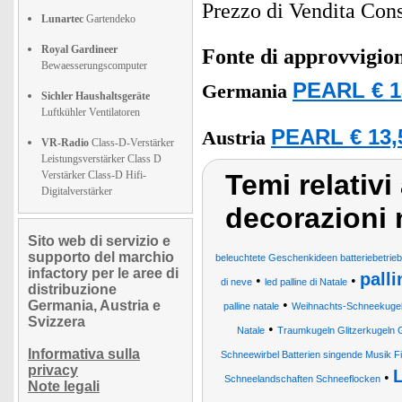
Prezzo di Vendita Cons
Lunartec
Gartendeko
Royal Gardineer
Fonte di approvvigi
Bewaesserungscomputer
PEARL € 1
Germania
Sichler Haushaltsgeräte
Luftkühler Ventilatoren
PEARL € 13,
Austria
VR-Radio
Class-D-Verstärker
Leistungsverstärker Class D
Verstärker Class-D Hifi-
Temi relativi 
Digitalverstärker
decorazioni n
Sito web di servizio e
supporto del marchio
beleuchtete Geschenkideen batteriebetri
infactory per le aree di
palli
•
•
di neve
led palline di Natale
distribuzione
•
Germania, Austria e
palline natale
Weihnachts-Schneekuge
Svizzera
•
Natale
Traumkugeln Glitzerkugeln 
Informativa sulla
Schneewirbel Batterien singende Musik F
privacy
L
•
Schneelandschaften Schneeflocken
Note legali