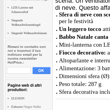
scena. Un ventilato
di neve. Questo affa
LED-Laterne mit
Schneewirbel
Sfera di neve con sc
per le festività
Singende
Weihnachtsbaumkugel
Un leggero tocco
att
Singende Weihnachtsbäume
Babbo Natale canta
Mini-lanterna con LE
Rimani in contatto con
noi e inserisci il tuo
Fiocco decorativo:
a
indirizzo email per la
nostra newsletter
Altoparlante e interru
HotPrice.:
Alimentazione: 3 bat
Dimensioni sfera (Ø)
Peso totale: 287 g
Pagine web di altri
produttori:
Sfera decorativa incl
ELESION
Exbuster
Fliegen Wedler