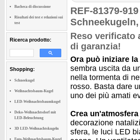
Bacheca di discussione
REF-81379-91
Risultati dei test e relazioni sui
Schneekugeln,
test
Reso verificato 
Ricerca prodotto:
di garanzia!
Ora può iniziare la
sembra uscita da un
Shopping:
nella tormenta di n
Schneekugel
rosso. Basta dare u
Weihnachtsbaum-Kugel
uno dei più amati ev
LED-Weihnachtsbaumkugel
Crea un'atmosfera 
Deko-Weihnachtsdorf mit
LED-Beleuchtung
decorazione natalizi
3D LED-Weihnachtskugeln
sfera, le luci LED b
Foto-Weihnachtsbaum-Kugel