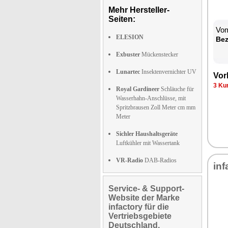
Mehr Hersteller-
Seiten:
Vom
ELESION
Be­
Exbuster
Mückenstecker
Lunartec
Insektenvernichter UV
Vor­
3 Kun
Royal Gardineer
Schläuche für
Wasserhahn-Anschlüsse, mit
Spritzbrausen Zoll Meter cm mm
Meter
Sichler Haushaltsgeräte
Luftkühler mit Wassertank
VR-Radio
DAB-Radios
in­f
Service- & Support-
Website der Marke
infactory für die
Vertriebsgebiete
Deutschland,