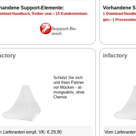
han­de­ne Sup­port-Ele­men­te:
Vor­han­de­ne S
n­load Hand­buch, Trei­ber usw.
•
15 Kun­den­mei­nun­
1 Down­load Hand­bu
gen
•
1 Pres­se­stim
Sup­port-Be­
reich
ac­to­ry
in­fac­to­ry
Schützt Sie sich
und Ih­ren Part­ner
vor Mü­cken - at­
mungs­ak­tiv, oh­ne
Che­mie
 Lie­fe­ran­ten empf. VK: € 29,90
Vom Lie­fe­ran­t