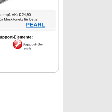
en empf. VK: € 24,90
ür
Mos­ki­to­netz für Bet­ten
PEARL
up­port-Ele­men­te:
Sup­port-Be­
reich