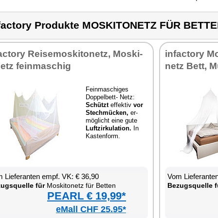
factory Produkte MOSKITONETZ FÜR BETT
fac­to­ry Rei­se­mos­ki­to­netz, Mos­ki­
in­fac­to­ry 
netz fein­ma­schig
netz Bett, M
Fein­ma­schi­ges
Dop­pel­bett- Netz:
Schützt
ef­fek­tiv
vor
Stech­mü­cken,
er­
mög­licht ei­ne gu­te
Luft­zir­ku­la­ti­on.
In
Kas­ten­form.
 Lie­fe­ran­ten empf. VK: € 36,90
Vom Lie­fe­ran­t
zugs­quel­le für
Mos­ki­to­netz für Bet­ten
Be­zugs­quel­le f
PEARL € 19,99*
eMall CHF 25.95*