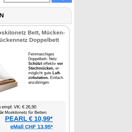
EN
Mos­ki­to­netz Bett, Mü­cken­
ü­cken­netz Dop­pel­bett
Fein­ma­schi­ges
Dop­pel­bett- Netz:
Schützt
ef­fek­tiv
vor
Stech­mü­cken,
er­
mög­licht gu­te
Luft­
zir­ku­la­ti­on.
Ein­fach
an­zu­brin­gen.
en empf. VK: € 26,90
ür
Mos­ki­to­netz für Bet­ten
PEARL € 10,99*
eMall CHF 13.95*