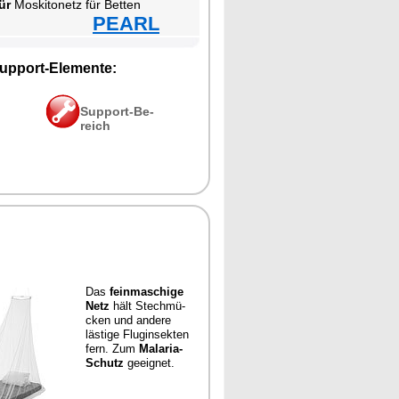
ür
Mos­ki­to­netz für Bet­ten
PEARL
up­port-Ele­men­te:
Sup­port-Be­
reich
Das
fein­ma­schi­ge
Netz
hält Stech­mü­
cken und an­de­re
läs­ti­ge Flug­in­sek­ten
fern. Zum
Ma­la­ria-
Schutz
ge­eig­net.