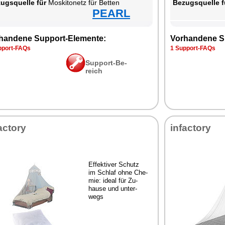
zugs­quel­le für
Mos­ki­to­netz für Bet­ten
Be­zugs­quel­le f
PEARL
han­de­ne Sup­port-Ele­men­te:
Vor­han­de­ne S
p­port-FAQs
1 Sup­port-FAQs
Sup­port-Be­
reich
ac­to­ry
in­fac­to­ry
Ef­fek­ti­ver Schutz
im Schlaf oh­ne Che­
mie: ide­al für Zu­
hau­se und un­ter­
wegs