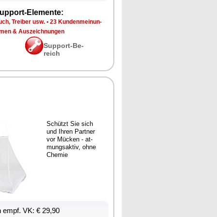
up­port-Ele­men­te:
ch, Trei­ber usw.
•
23 Kun­den­mei­nun­
­men & Aus­zeich­nun­gen
Sup­port-Be­
reich
Schützt Sie sich
und Ih­ren Part­ner
vor Mü­cken - at­
mungs­ak­tiv, oh­ne
Che­mie
en empf. VK: € 29,90