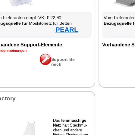
 Lie­fe­ran­ten empf. VK: € 22,90
Vom Lie­fe­ran­t
zugs­quel­le für
Mos­ki­to­netz für Bet­ten
Be­zugs­quel­le f
PEARL
han­de­ne Sup­port-Ele­men­te:
Vor­han­de­ne S
­den­mei­nun­gen
Sup­port-Be­
reich
ac­to­ry
Das
fein­ma­schi­ge
Netz
hält Stech­mü­
cken und an­de­re
läs­ti­ge Flug­in­sek­ten