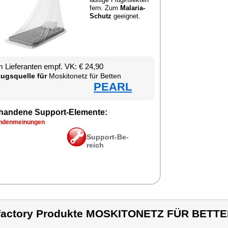
fern. Zum
Ma­la­ria-
Schutz
ge­eig­net.
 Lie­fe­ran­ten empf. VK: € 24,90
zugs­quel­le für
Mos­ki­to­netz für Bet­ten
PEARL
han­de­ne Sup­port-Ele­men­te:
­den­mei­nun­gen
Sup­port-Be­
reich
factory Produkte MOSKITONETZ FÜR BETT