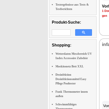
Testergebnisse aus Tests &
Vor­
Testberichten
1 Dow
gen
Produkt-Suche:
in­f
Shopping:
Wetterdaten Messbereich UV
Index Accessoire Zubehör
Moskitonetz Bett XXL
Desinfektion
Desinfektionsmittel Easy
Pflege Pooltester
Funk Thermometer innen
außen
Schwimmfähiges
Vom
Thermometer