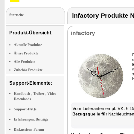
infactory Produk
Startseite
in­fac­to­ry
Produkt-Übersicht:
Aktuelle Produkte
Ältere Produkte
F
s
Alle Produkte
Zubehör Produkte
h
Support-Elemente:
Handbuch-, Treiber-, Video-
Downloads
Vom Lie­fe­ran­ten empf. VK: € 1
Support-FAQs
Be­zugs­quel­le für
Nach­leuch­te
Erfahrungen, Beiträge
Diskussions-Forum