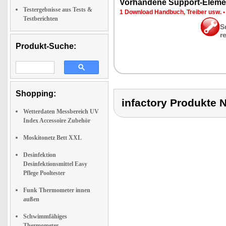
Vor­han­de­ne Sup­port-Ele­me
Testergebnisse aus Tests &
1 Down­load Hand­buch, Trei­ber usw.
Testberichten
S
r
Produkt-Suche:
Shopping:
infactory Produk
Wetterdaten Messbereich UV
Index Accessoire Zubehör
Moskitonetz Bett XXL
Desinfektion
Desinfektionsmittel Easy
Pflege Pooltester
Funk Thermometer innen
außen
Schwimmfähiges
Thermometer