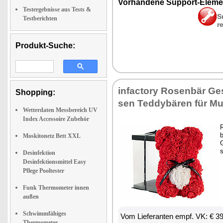
Vor­han­de­ne Sup­port-Ele­me
Testergebnisse aus Tests &
S
Testberichten
r
Produkt-Suche:
in­fac­to­ry Ro­sen­bär G
Shopping:
sen Ted­dy­bä­ren für Mut­
Wetterdaten Messbereich UV
Index Accessoire Zubehör
R
b
Moskitonetz Bett XXL
G
s
Desinfektion
Desinfektionsmittel Easy
Pflege Pooltester
Funk Thermometer innen
außen
Schwimmfähiges
Vom Lie­fe­ran­ten empf. VK: € 3
Thermometer