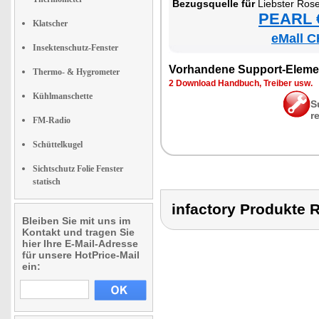
Be­zugs­quel­le für
Liebs­ter Ro­sen­blu­me P
PEARL €
Klatscher
eMall C
Insektenschutz-Fenster
Vor­han­de­ne Sup­port-Ele­me
Thermo- & Hygrometer
2 Down­load Hand­buch, Trei­ber usw.
Kühlmanschette
S
r
FM-Radio
Schüttelkugel
Sichtschutz Folie Fenster
statisch
infactory Produkt
Bleiben Sie mit uns im
Kontakt und tragen Sie
hier Ihre E-Mail-Adresse
für unsere HotPrice-Mail
ein: