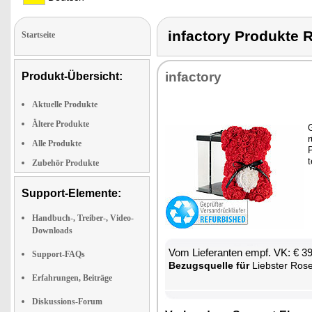
infactory Produkt
Startseite
in­fac­to­ry
Produkt-Übersicht:
Aktuelle Produkte
Ältere Produkte
G
r
Alle Produkte
P
t
Zubehör Produkte
Support-Elemente:
Handbuch-, Treiber-, Video-
Downloads
Vom Lie­fe­ran­ten empf. VK: € 3
Support-FAQs
Be­zugs­quel­le für
Liebs­ter Ro­sen­blu­me P
Erfahrungen, Beiträge
Diskussions-Forum