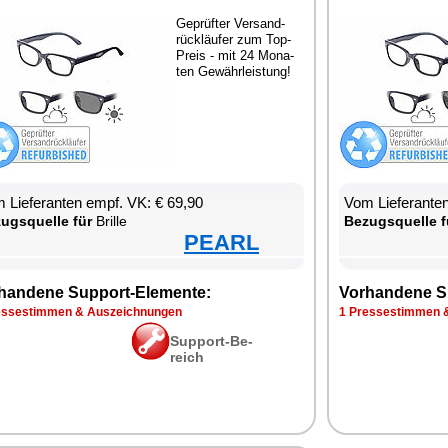
Ge­prüf­ter Ver­sand­
rück­läu­fer zum Top-
Preis - mit 24 Mo­na­
ten Ge­währ­leis­tung!
 Lie­fe­ran­ten empf. VK: € 69,90
Vom Lie­fe­ran­t
zugs­quel­le für
Bril­le
Be­zugs­quel­le f
PEARL
han­de­ne Sup­port-Ele­men­te:
Vor­han­de­ne S
s­se­stim­men & Aus­zeich­nun­gen
1 Pres­se­stim­men 
Sup­port-Be­
reich