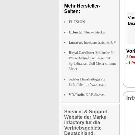
Mehr Hersteller-
Seiten:
Vom
ELESION
Be­
Exbuster
Mückenstecker
Lunartec
Insektenvernichter UV
Vor­
Royal Gardineer
Schläuche für
2 Dow
Wasserhahn-Anschlüsse, mit
•
1 P
Spritzbrausen Zoll Meter cm mm
Meter
Sichler Haushaltsgeräte
Luftkühler mit Wassertank
VR-Radio
DAB-Radios
in­f
Service- & Support-
Website der Marke
infactory für die
Vertriebsgebiete
Deutschland,