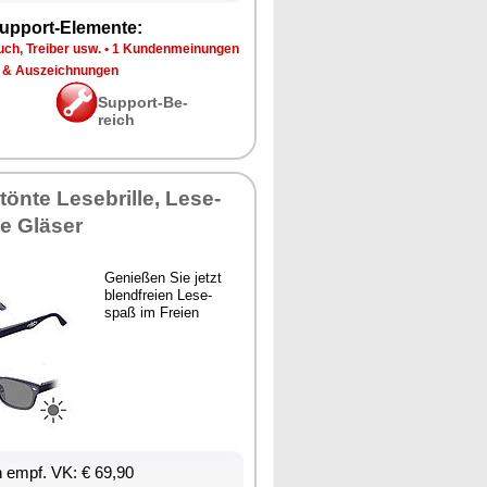
up­port-Ele­men­te:
ch, Trei­ber usw.
•
1 Kun­den­mei­nun­gen
 & Aus­zeich­nun­gen
Sup­port-Be­
reich
­tön­te Le­se­bril­le, Le­se­
­te Glä­ser
Ge­nie­ßen Sie jetzt
blend­frei­en Le­se­
spaß im Frei­en
en empf. VK: € 69,90