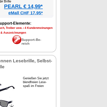
ür
Bril­le
PEARL € 14,99*
eMall CHF 17.95*
up­port-Ele­men­te:
ch, Trei­ber usw.
•
4 Kun­den­mei­nun­gen
 & Aus­zeich­nun­gen
Sup­port-Be­
reich
on­nen Le­se­bril­le, Selbst­
­le
Ge­nie­ßen Sie jetzt
blend­frei­en Le­se­
spaß im Frei­en