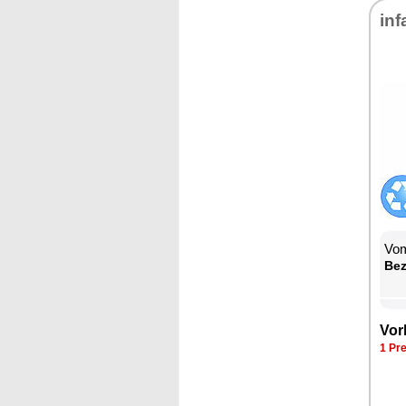
in­f
Vom
Be­
Vor­
1 Pre