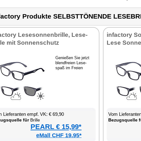
factory Produkte SELBSTTÖNENDE LESEBR
fac­to­ry Le­se­son­nen­bril­le, Le­se­
in­fac­to­ry So
l­le mit Son­nen­schutz
Le­se Son­nen
Ge­nie­ßen Sie jetzt
blend­frei­en Le­se­
spaß im Frei­en
 Lie­fe­ran­ten empf. VK: € 69,90
Vom Lie­fe­ran­t
zugs­quel­le für
Bril­le
Be­zugs­quel­le f
PEARL € 15,99*
eMall CHF 19.95*