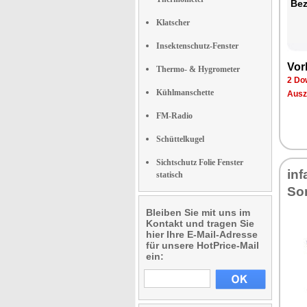
Be­
Klatscher
Insektenschutz-Fenster
Vor­
Thermo- & Hygrometer
2 Dow
Kühlmanschette
Aus­z
FM-Radio
Schüttelkugel
Sichtschutz Folie Fenster
in­f
statisch
Son
Bleiben Sie mit uns im
Kontakt und tragen Sie
hier Ihre E-Mail-Adresse
für unsere HotPrice-Mail
ein: