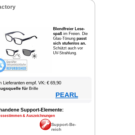
ac­to­ry
Blend­frei­er Le­se­
spaß
im Frei­en. Die
Glas-Tö­nung
passt
sich stu­fen­los an.
Schützt auch vor
UV-Strah­lung.
 Lie­fe­ran­ten empf. VK: € 69,90
zugs­quel­le für
Bril­le
PEARL
han­de­ne Sup­port-Ele­men­te:
s­se­stim­men & Aus­zeich­nun­gen
Sup­port-Be­
reich