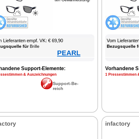
 Lie­fe­ran­ten empf. VK: € 69,90
Vom Lie­fe­ran­t
zugs­quel­le für
Bril­le
Be­zugs­quel­le f
PEARL
han­de­ne Sup­port-Ele­men­te:
Vor­han­de­ne S
s­se­stim­men & Aus­zeich­nun­gen
1 Pres­se­stim­men 
Sup­port-Be­
reich
ac­to­ry
in­fac­to­ry