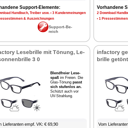
han­de­ne Sup­port-Ele­men­te:
Vor­han­de­ne S
n­load Hand­buch, Trei­ber usw.
•
3 Kun­den­mei­nun­gen
2 Down­load Hand­bu
res­se­stim­men & Aus­zeich­nun­gen
•
1 Pres­se­stim­men
Sup­port-Be­
reich
fac­to­ry Le­se­bril­le mit Tö­nung, Le­
in­fac­to­ry ge
son­nen­bril­le 3 0
bril­le ge­tön
Blend­frei­er Le­se­
spaß
im Frei­en. Die
Glas-Tö­nung
passt
sich stu­fen­los an.
Schützt auch vor
UV-Strah­lung.
 Lie­fe­ran­ten empf. VK: € 69,90
Vom Lie­fe­ran­t