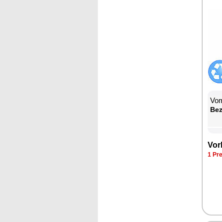
Vom
Be­
Vor­
1 Pre