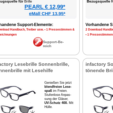
zugs­quel­le für
Bril­le
Be­zugs­quel­le f
PEARL € 12,99*
eMall CHF 13.95*
han­de­ne Sup­port-Ele­men­te:
Vor­han­de­ne S
n­load Hand­buch, Trei­ber usw.
•
1 Pres­se­stim­men &
2 Down­load Hand­bu
eich­nun­gen
•
1 Pres­se­stim­men
Sup­port-Be­
reich
ac­to­ry Le­se­bril­le Son­nen­bril­le,
in­fac­to­ry S
­nen­bril­le mit Le­se­hil­fe
tö­nen­de Bril
Ge­nie­ßen Sie jetzt
blend­frei­en Le­se­
spaß
im Frei­en.
Stu­fen­lo­se An­pas­
sung der Glä­ser,
UV-Schutz 400.
Mit
Hül­le.