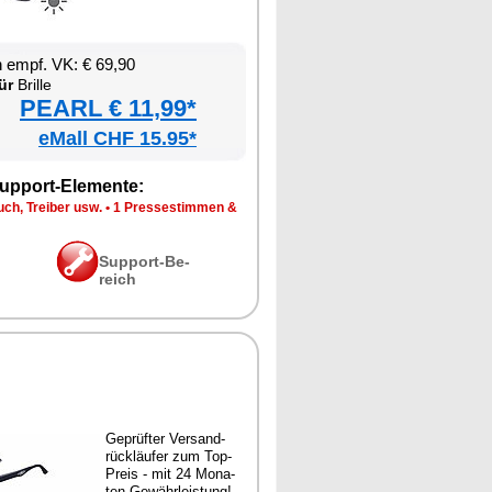
en empf. VK: € 69,90
ür
Bril­le
PEARL € 11,99*
eMall CHF 15.95*
up­port-Ele­men­te:
ch, Trei­ber usw.
•
1 Pres­se­stim­men &
Sup­port-Be­
reich
Ge­prüf­ter Ver­sand­
rück­läu­fer zum Top-
Preis - mit 24 Mo­na­
ten Ge­währ­leis­tung!