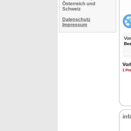
Österreich und
Schweiz
Datenschutz
Impressum
Vom
Be­
Vor­
1 Pre
in­f