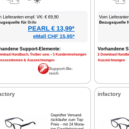
 Lie­fe­ran­ten empf. VK: € 69,90
Vom Lie­fe­ran­t
zugs­quel­le für
Bril­le
Be­zugs­quel­le f
PEARL € 13,99*
eMall CHF 15.95*
han­de­ne Sup­port-Ele­men­te:
Vor­han­de­ne S
n­load Hand­buch, Trei­ber usw.
•
3 Kun­den­mei­nun­gen
2 Down­load Hand­bu
res­se­stim­men & Aus­zeich­nun­gen
Aus­zeich­nun­gen
Sup­port-Be­
reich
ac­to­ry
in­fac­to­ry
Ge­prüf­ter Ver­sand­
rück­läu­fer zum Top-
Preis - mit 24 Mo­na­
ten Ge­währ­leis­tung!