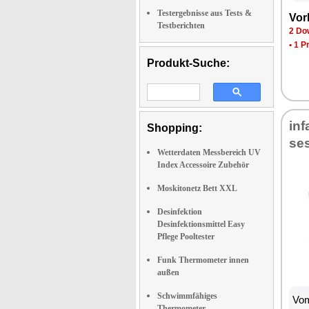
Testergebnisse aus Tests &
Vor­
Testberichten
2 Dow
•
1 P
Produkt-Suche:
in­
Shopping:
se­
Wetterdaten Messbereich UV
Index Accessoire Zubehör
Moskitonetz Bett XXL
Desinfektion
Desinfektionsmittel Easy
Pflege Pooltester
Funk Thermometer innen
außen
Schwimmfähiges
Vom
Thermometer