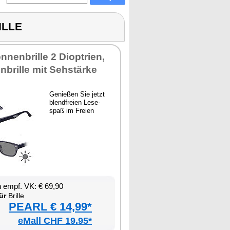
ILLE
n­nen­bril­le 2 Di­op­tri­en,
­bril­le mit Seh­stär­ke
Ge­nie­ßen Sie jetzt
blend­frei­en Le­se­
spaß im Frei­en
en empf. VK: € 69,90
ür
Bril­le
PEARL € 14,99*
eMall CHF 19.95*