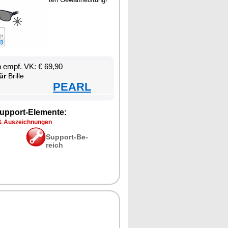
en empf. VK: € 69,90
ür
Bril­le
PEARL
up­port-Ele­men­te:
& Aus­zeich­nun­gen
Sup­port-Be­
reich