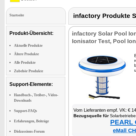
infactory Produkt
Startseite
in­fac­to­ry So­lar Pool Io­
Produkt-Übersicht:
Io­ni­sa­tor Test, Pool Io­ni
Aktuelle Produkte
Ältere Produkte
B
r
Alle Produkte
b
Zubehör Produkte
Support-Elemente:
Handbuch-, Treiber-, Video-
Downloads
Vom Lie­fe­ran­ten empf. VK: € 1
Support-FAQs
Be­zugs­quel­le für
So­lar­be­trie­be
PEARL €
Erfahrungen, Beiträge
eMall CH
Diskussions-Forum