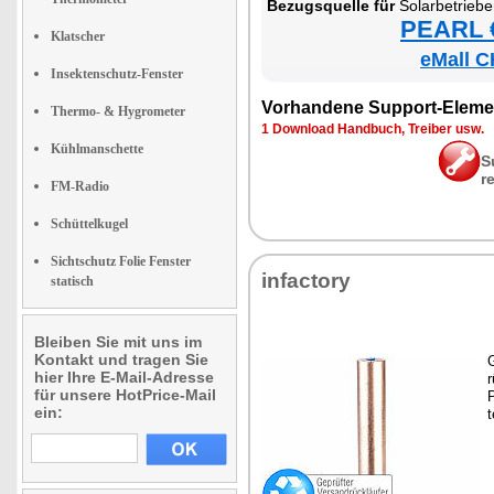
Be­zugs­quel­le für
So­lar­be­trie­be
PEARL €
Klatscher
eMall C
Insektenschutz-Fenster
Vor­han­de­ne Sup­port-Ele­me
Thermo- & Hygrometer
1 Down­load Hand­buch, Trei­ber usw.
Kühlmanschette
S
r
FM-Radio
Schüttelkugel
Sichtschutz Folie Fenster
in­fac­to­ry
statisch
Bleiben Sie mit uns im
Kontakt und tragen Sie
G
hier Ihre E-Mail-Adresse
r
für unsere HotPrice-Mail
P
ein:
t