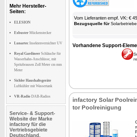
Mehr Hersteller-
Seiten:
Vom Lie­fe­ran­ten empf. VK: € 4
ELESION
Be­zugs­quel­le für
So­lar­be­trie­be
Exbuster
Mückenstecker
Lunartec
Insektenvernichter UV
Vor­han­de­ne Sup­port-Ele­me
Royal Gardineer
Schläuche für
S
r
Wasserhahn-Anschlüsse, mit
Spritzbrausen Zoll Meter cm mm
Meter
Sichler Haushaltsgeräte
Luftkühler mit Wassertank
VR-Radio
DAB-Radios
in­fac­to­ry So­lar Pool­rei­n
tor Pool­rei­ni­gung
Service- & Support-
Website der Marke
G
infactory für die
r
Vertriebsgebiete
P
Deutschland,
t