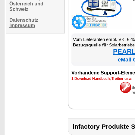
Österreich und
Schweiz
Datenschutz
Impressum
Vom Lie­fe­ran­ten empf. VK: € 4
Be­zugs­quel­le für
So­lar­be­trie­be
PEARL 
eMall 
Vor­han­de­ne Sup­port-Ele­me
1 Down­load Hand­buch, Trei­ber usw.
S
r
infactory Produkt