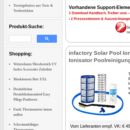
Testergebnisse aus Tests &
Vor­han­de­ne Sup­port-Ele­me
Testberichten
1 Down­load Hand­buch, Trei­ber usw.
•
2 Pres­se­stim­men & Aus­zeich­nun­g
Produkt-Suche:
S
r
in­fac­to­ry So­lar Pool Io­
Shopping:
Io­ni­sa­tor Pool­rei­ni­gun
Wetterdaten Messbereich UV
Index Accessoire Zubehör
T
I
Moskitonetz Bett XXL
t
s
Desinfektion
Desinfektionsmittel Easy
Pflege Pooltester
Funk Thermometer innen
außen
Schwimmfähiges
Vom Lie­fe­ran­ten empf. VK: € 4
Thermometer