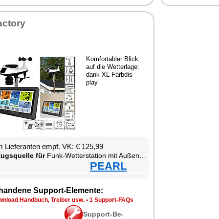
ac­to­ry
Kom­for­ta­bler Blick
auf die Wet­ter­la­ge:
dank XL-Farb­dis­
play
 Lie­fe­ran­ten empf. VK: € 125,99
zugs­quel­le für
Funk-Wet­ter­sta­ti­on mit Au­ßen­sen­sor
PEARL
han­de­ne Sup­port-Ele­men­te:
n­load Hand­buch, Trei­ber usw.
•
1 Sup­port-FAQs
Sup­port-Be­