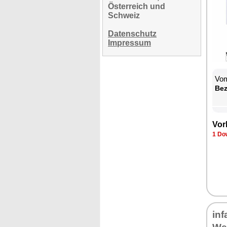
Österreich und
Schweiz
Datenschutz
Impressum
Vom
Be­
Vor­
1 Dow
in­f