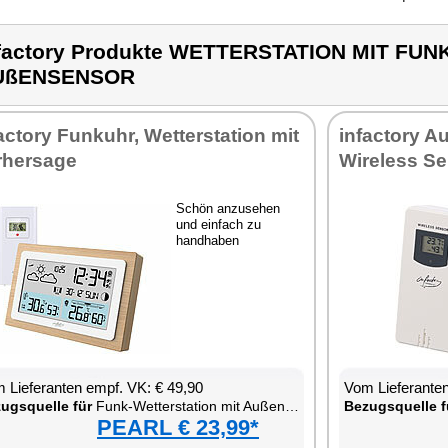
factory Produkte WETTERSTATION MIT FU
UßENSENSOR
fac­to­ry Funk­uhr, Wet­ter­sta­ti­on mit
in­fac­to­ry A
­her­sa­ge
Wire­less Sen
Schön an­zu­se­hen
und ein­fach zu
hand­ha­ben
 Lie­fe­ran­ten empf. VK: € 49,90
Vom Lie­fe­ran­t
zugs­quel­le für
Funk-Wet­ter­sta­ti­on mit Au­ßen­sen­sor
Be­zugs­quel­le f
PEARL € 23,99*