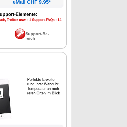
eMall CHF 9.95*
up­port-Ele­men­te:
ch, Trei­ber usw.
•
1 Sup­port-FAQs
•
14
Sup­port-Be­
reich
Per­fek­te Er­wei­te­
rung Ih­rer Wand­uhr:
Tem­pe­ra­tur an meh­
re­ren Or­ten im Blick