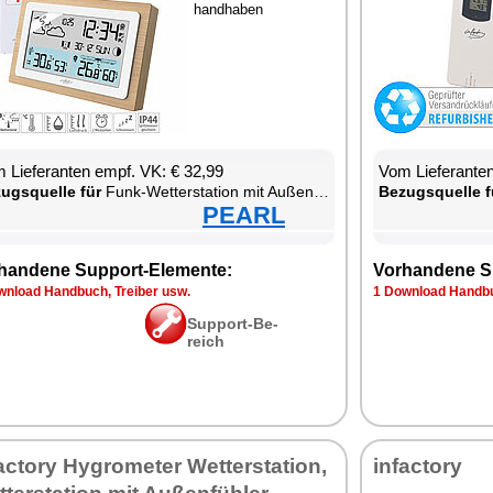
hand­ha­ben
 Lie­fe­ran­ten empf. VK: € 32,99
Vom Lie­fe­ran­t
zugs­quel­le für
Funk-Wet­ter­sta­ti­on mit Au­ßen­sen­sor
Be­zugs­quel­le f
PEARL
han­de­ne Sup­port-Ele­men­te:
Vor­han­de­ne S
n­load Hand­buch, Trei­ber usw.
1 Down­load Hand­bu
Sup­port-Be­
reich
ac­to­ry Hy­gro­me­ter Wet­ter­sta­ti­on,
in­fac­to­ry