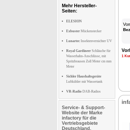
Mehr Hersteller-
Seiten:
ELESION
Vom
Be­
Exbuster
Mückenstecker
Lunartec
Insektenvernichter UV
Vor­
Royal Gardineer
Schläuche für
Wasserhahn-Anschlüsse, mit
1 Kun
Spritzbrausen Zoll Meter cm mm
Meter
Sichler Haushaltsgeräte
Luftkühler mit Wassertank
VR-Radio
DAB-Radios
in­f
Service- & Support-
Website der Marke
infactory für die
Vertriebsgebiete
Deutschland,