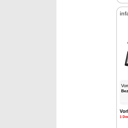
in­f
Vom
Be­
Vor­
1 Dow