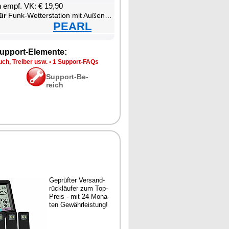
en empf. VK: € 19,90
ür
Funk-Wet­ter­sta­ti­on mit Au­ßen­sen­sor
PEARL
up­port-Ele­men­te:
ch, Trei­ber usw.
•
1 Sup­port-FAQs
Sup­port-Be­
reich
Ge­prüf­ter Ver­sand­
rück­läu­fer zum Top-
Preis - mit 24 Mo­na­
ten Ge­währ­leis­tung!