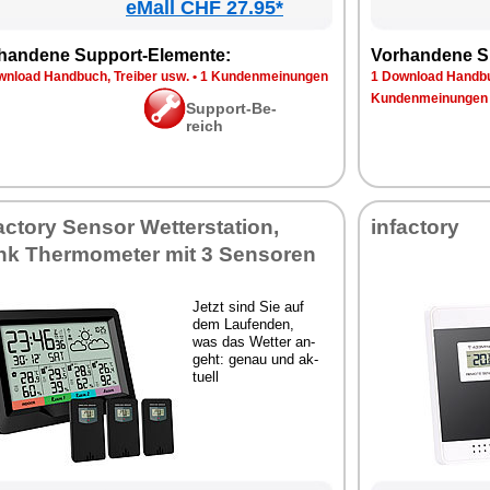
eMall CHF 27.95*
han­de­ne Sup­port-Ele­men­te:
Vor­han­de­ne S
n­load Hand­buch, Trei­ber usw.
•
1 Kun­den­mei­nun­gen
1 Down­load Hand­bu
Kun­den­mei­nun­gen
Sup­port-Be­
reich
fac­to­ry Sen­sor Wet­ter­sta­ti­on,
in­fac­to­ry
k Ther­mo­me­ter mit 3 Sen­so­ren
Jetzt sind Sie auf
dem Lau­fen­den,
was das Wet­ter an­
geht: ge­nau und ak­
tu­ell