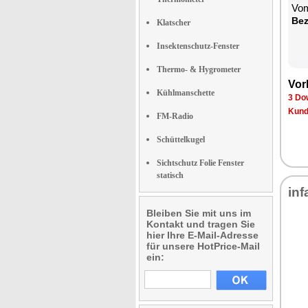
Vom
Be­
Klatscher
Insektenschutz-Fenster
Thermo- & Hygrometer
Vor­
Kühlmanschette
3 Dow
Kun­d
FM-Radio
Schüttelkugel
Sichtschutz Folie Fenster
statisch
in­f
Bleiben Sie mit uns im
Kontakt und tragen Sie
hier Ihre E-Mail-Adresse
für unsere HotPrice-Mail
ein: