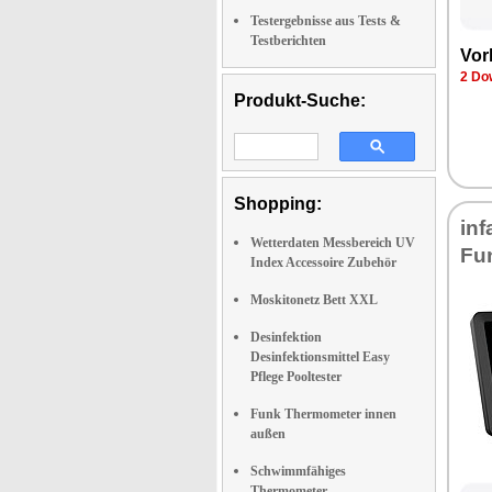
Testergebnisse aus Tests &
Testberichten
Vor­
2 Dow
Produkt-Suche:
Shopping:
in­
Wetterdaten Messbereich UV
Fun
Index Accessoire Zubehör
Moskitonetz Bett XXL
Desinfektion
Desinfektionsmittel Easy
Pflege Pooltester
Funk Thermometer innen
außen
Schwimmfähiges
Thermometer