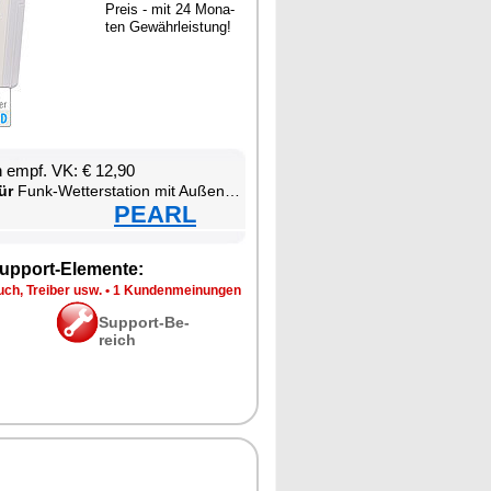
Preis - mit 24 Mo­na­
ten Ge­währ­leis­tung!
en empf. VK: € 12,90
ür
Funk-Wet­ter­sta­ti­on mit Au­ßen­sen­sor
PEARL
up­port-Ele­men­te:
ch, Trei­ber usw.
•
1 Kun­den­mei­nun­gen
Sup­port-Be­
reich