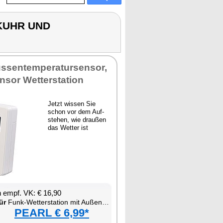
NKUHR UND
us­sen­tem­pe­ra­tur­sen­sor,
­sor Wet­ter­sta­ti­on
Jetzt wis­sen Sie
schon vor dem Auf­
ste­hen, wie drau­ßen
das Wet­ter ist
en empf. VK: € 16,90
ür
Funk-Wet­ter­sta­ti­on mit Au­ßen­sen­sor
PEARL € 6,99*