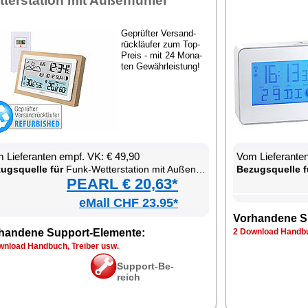
­ter­sta­ti­on mit Au­ßen­füh­ler
Ge­prüf­ter Ver­sand­
rück­läu­fer zum Top-
Preis - mit 24 Mo­na­
ten Ge­währ­leis­tung!
 Lie­fe­ran­ten empf. VK: € 49,90
Vom Lie­fe­ran­t
zugs­quel­le für
Funk-Wet­ter­sta­ti­on mit Au­ßen­sen­sor
Be­zugs­quel­le f
PEARL € 20,63*
eMall CHF 23.95*
Vor­han­de­ne S
han­de­ne Sup­port-Ele­men­te:
2 Down­load Hand­bu
n­load Hand­buch, Trei­ber usw.
Sup­port-Be­
reich