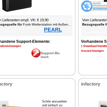
 Lie­fe­ran­ten empf. VK: € 19,90
Vom Lie­fe­ran­t
zugs­quel­le für
Funk-Wet­ter­sta­ti­on mit Au­ßen­sen­sor
Be­zugs­quel­le f
PEARL
han­de­ne Sup­port-Ele­men­te:
Vor­han­de­ne S
­den­mei­nun­gen
1 Down­load Hand­bu
Aus­zeich­nun­gen
Sup­port-Be­
reich
ac­to­ry
in­fac­to­ry
Schön an­zu­se­hen
und ein­fach zu