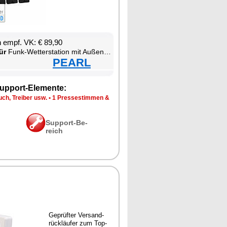
en empf. VK: € 89,90
ür
Funk-Wet­ter­sta­ti­on mit Au­ßen­sen­sor
PEARL
up­port-Ele­men­te:
ch, Trei­ber usw.
•
1 Pres­se­stim­men &
Sup­port-Be­
reich
Ge­prüf­ter Ver­sand­
rück­läu­fer zum Top-