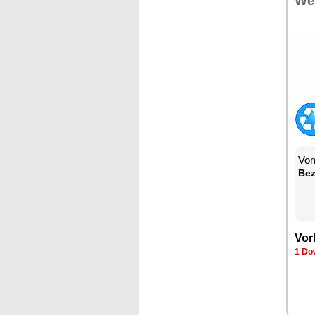
Wet
Vom
Be­
Vor­
1 Dow