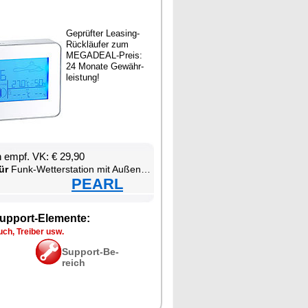
Ge­prüf­ter Lea­sing-
Rück­läu­fer zum
ME­GA­DEAL-Preis:
24 Mo­na­te Ge­währ­
leis­tung!
en empf. VK: € 29,90
ür
Funk-Wet­ter­sta­ti­on mit Au­ßen­sen­sor
PEARL
up­port-Ele­men­te:
ch, Trei­ber usw.
Sup­port-Be­
reich