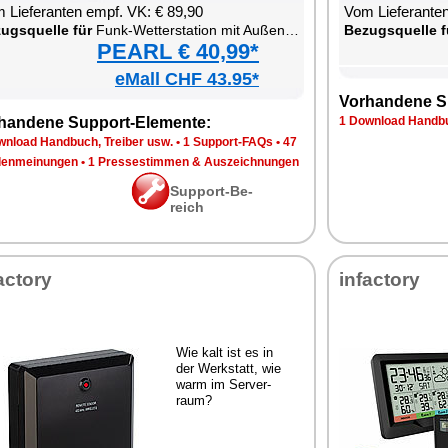
 Lie­fe­ran­ten empf. VK: € 89,90
Vom Lie­fe­ran­t
zugs­quel­le für
Funk-Wet­ter­sta­ti­on mit Au­ßen­sen­sor
Be­zugs­quel­le f
PEARL € 40,99*
eMall CHF 43.95*
Vor­han­de­ne S
han­de­ne Sup­port-Ele­men­te:
1 Down­load Hand­bu
n­load Hand­buch, Trei­ber usw.
•
1 Sup­port-FAQs
•
47
en­mei­nun­gen
•
1 Pres­se­stim­men & Aus­zeich­nun­gen
Sup­port-Be­
reich
ac­to­ry
in­fac­to­ry
Wie kalt ist es in
der Werk­statt, wie
warm im Ser­ver­
raum?