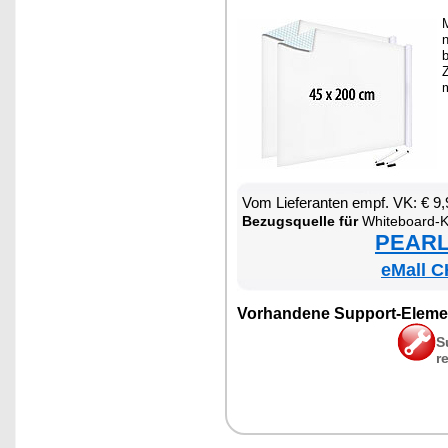
M
n
b
Z
Vom Lie­fe­ran­ten empf. VK: € 9
Be­zugs­quel­le für
Whi­te­board-Kle
PEARL 
eMall C
Vor­han­de­ne Sup­port-Ele­me
S
r