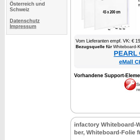
Österreich und
Schweiz
Datenschutz
Impressum
Vom Lie­fe­ran­ten empf. VK: € 1
Be­zugs­quel­le für
Whi­te­board-Kle
PEARL €
eMall C
Vor­han­de­ne Sup­port-Ele­me
S
r
in­fac­to­ry Whi­te­board-
ber, Whi­te­board-Fo­lie 