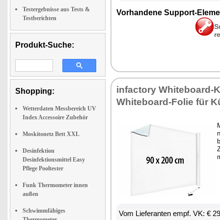
Testergebnisse aus Tests &
Vor­han­de­ne Sup­port-Ele­me
Testberichten
S
r
Produkt-Suche:
in­fac­to­ry Whi­te­board-Kl
Shopping:
Whi­te­board-Fo­lie für K
Wetterdaten Messbereich UV
Index Accessoire Zubehör
M
n
Moskitonetz Bett XXL
b
Z
Desinfektion
Desinfektionsmittel Easy
Pflege Pooltester
Funk Thermometer innen
außen
Schwimmfähiges
Vom Lie­fe­ran­ten empf. VK: € 2
Thermometer