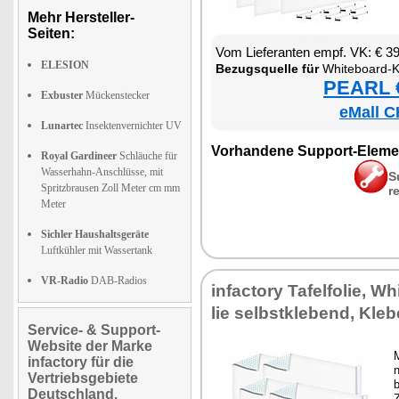
Mehr Hersteller-
Seiten:
Vom Lie­fe­ran­ten empf. VK: € 3
ELESION
Be­zugs­quel­le für
Whi­te­board-Kle
PEARL €
Exbuster
Mückenstecker
eMall C
Lunartec
Insektenvernichter UV
Vor­han­de­ne Sup­port-Ele­me
Royal Gardineer
Schläuche für
Wasserhahn-Anschlüsse, mit
S
Spritzbrausen Zoll Meter cm mm
r
Meter
Sichler Haushaltsgeräte
Luftkühler mit Wassertank
VR-Radio
DAB-Radios
in­fac­to­ry Ta­fel­fo­lie, 
lie selbst­kle­bend, Kle­be
Service- & Support-
Website der Marke
M
infactory für die
n
Vertriebsgebiete
b
Deutschland,
Z