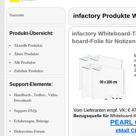
infactory Produkt
Startseite
in­fac­to­ry Whi­te­board-T
Produkt-Übersicht:
board-Fo­lie für No­ti­zen
Aktuelle Produkte
Ältere Produkte
M
n
Alle Produkte
b
Z
Zubehör Produkte
Support-Elemente:
Handbuch-, Treiber-, Video-
Downloads
Vom Lie­fe­ran­ten empf. VK: € 4
Support-FAQs
Be­zugs­quel­le für
Whi­te­board-Kle
PEARL €
Erfahrungen, Beiträge
eMall C
Diskussions-Forum