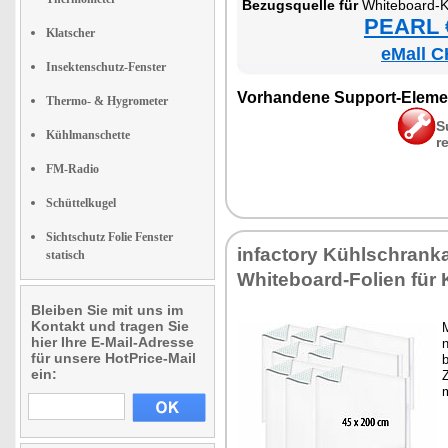
Be­zugs­quel­le für
Whi­te­board-Kle
PEARL €
Klatscher
eMall C
Insektenschutz-Fenster
Vor­han­de­ne Sup­port-Ele­me
Thermo- & Hygrometer
S
Kühlmanschette
r
FM-Radio
Schüttelkugel
Sichtschutz Folie Fenster
in­fac­to­ry Kühl­schran­ka
statisch
Whi­te­board-Fo­li­en für
Bleiben Sie mit uns im
Kontakt und tragen Sie
M
hier Ihre E-Mail-Adresse
n
für unsere HotPrice-Mail
b
ein:
Z