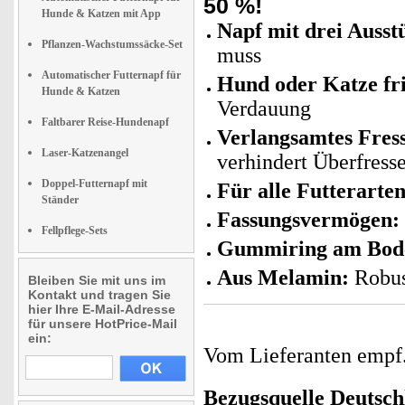
50 %!
Hunde & Katzen mit App
Napf mit drei Ausst
Pflanzen-Wachstumssäcke-Set
muss
Automatischer Futternapf für
Hund oder Katze fri
Hunde & Katzen
Verdauung
Faltbarer Reise-Hundenapf
Verlangsamtes Fress
Laser-Katzenangel
verhindert Überfress
Doppel-Futternapf mit
Für alle Futterarte
Ständer
Fassungsvermögen:
Fellpflege-Sets
Gummiring am Bod
Aus Melamin:
Robus
Bleiben Sie mit uns im
Kontakt und tragen Sie
hier Ihre E-Mail-Adresse
für unsere HotPrice-Mail
ein:
Vom Lieferanten emp
Bezugsquelle
Deutsch