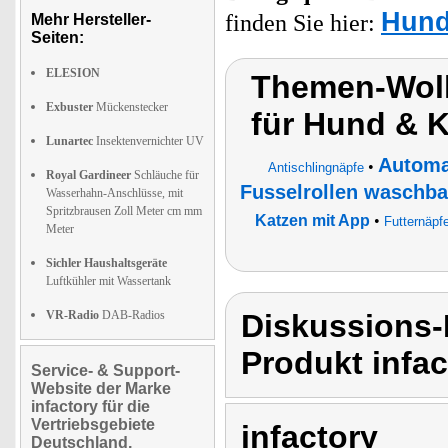
Hund
finden Sie hier:
Mehr Hersteller-
Seiten:
ELESION
Themen-Wolk
Exbuster
Mückenstecker
für Hund & K
Lunartec
Insektenvernichter UV
Automa
•
Antischlingnäpfe
Royal Gardineer
Schläuche für
Fusselrollen waschba
Wasserhahn-Anschlüsse, mit
Spritzbrausen Zoll Meter cm mm
Katzen mit App
•
Futternäpf
Meter
Sichler Haushaltsgeräte
Luftkühler mit Wassertank
VR-Radio
DAB-Radios
Diskussions-
Produkt infac
Service- & Support-
Website der Marke
infactory für die
Vertriebsgebiete
infactory
Deutschland,