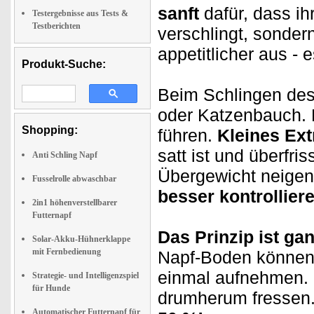
sanft
dafür, dass ihr
Testergebnisse aus Tests &
Testberichten
verschlingt, sondern
appetitlicher aus - 
Produkt-Suche:
Beim Schlingen de
oder Katzenbauch.
Shopping:
führen.
Kleines Ext
satt ist und überfris
Anti Schling Napf
Übergewicht neigen
Fusselrolle abwaschbar
besser kontrolliere
2in1 höhenverstellbarer
Futternapf
Das Prinzip ist gan
Solar-Akku-Hühnerklappe
mit Fernbedienung
Napf-Boden können H
einmal aufnehmen. 
Strategie- und Intelligenzspiel
für Hunde
drumherum fressen. 
Automatischer Futternapf für