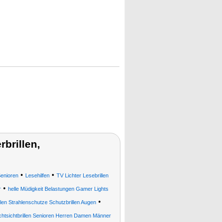
brillen,
•
•
Senioren
Lesehilfen
TV Lichter Lesebrillen
•
r
helle Müdigkeit Belastungen Gamer Lights
•
illen Strahlenschutze Schutzbrillen Augen
htsichtbrillen Senioren Herren Damen Männer