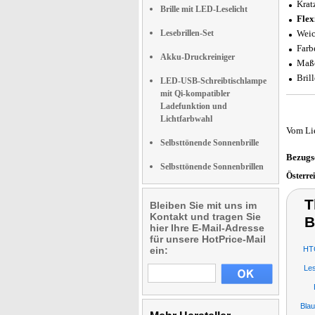
Krat
Brille mit LED-Leselicht
Flex
Lesebrillen-Set
Weic
Farb
Akku-Druckreiniger
Maße
Bril
LED-USB-Schreibtischlampe
mit Qi-kompatibler
Ladefunktion und
Lichtfarbwahl
Vom Li
Selbsttönende Sonnenbrille
Bezugs
Selbsttönende Sonnenbrillen
Österre
T
Bleiben Sie mit uns im
Kontakt und tragen Sie
B
hier Ihre E-Mail-Adresse
für unsere HotPrice-Mail
ein:
HTC
Les
Blau