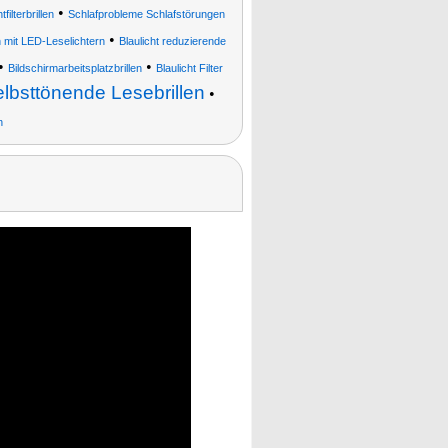
•
tfilterbrillen
Schlafprobleme Schlafstörungen
•
en mit LED-Leselichtern
Blaulicht reduzierende
•
•
Bildschirmarbeitsplatzbrillen
Blaulicht Filter
lbsttönende Lesebrillen
•
n