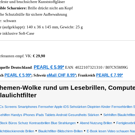
zfeste und bruchsichere Kunststoffgläser
ible Scharniere:
Brille drückt nicht am Kopf
he Schutzhülle für sichere Aufbewahrung
e: schwarz
 (aufgeklappt): 140 x 36 x 145 mm, Gewicht: 25 g
le inklusive Soft-Case
eferanten empf. VK:
€ 29,90
PEARL € 5,99*
quelle
Deutschland
:
EAN:
4022107321310
/
B07CN5M99G
PEARL € 5,99*
eMall CHF 8.95*
PEARL € 7,99*
ich
;
Schweiz
;
Frankreich
hemen-Wolke rund um Lesebrillen, Computer
laulichtfilter
s Screens Smartphones Fernseher Apple iOS Sehstärken Dioptrien Kinder Fernsehbrillen 
•
ehilfen Handys iPhones iPads Tablets Android Gesundheits Stärken
Sehhilfen Blaulichtfilte
•
•
Block Büros Schutz Kontrastbrillen Blue Strahlungen
Abend Nutzung Brillen
Fertiglesebr
•
•
lichtblockierende Brillen
Blaulichtfilter-Bildschirm-Brillen
E-Book lesen Video schauen Nac