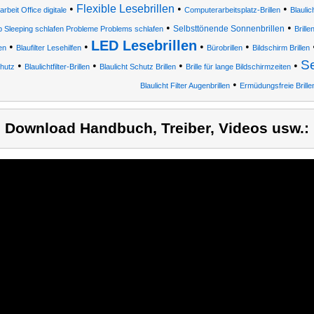
•
Flexible Lesebrillen
•
•
rbeit Office digitale
Computerarbeitsplatz-Brillen
Blaulich
•
•
Selbsttönende Sonnenbrillen
p Sleeping schlafen Probleme Problems schlafen
Brill
LED Lesebrillen
•
•
•
•
len
Blaufilter Lesehilfen
Bürobrillen
Bildschirm Brillen
Se
•
•
•
•
hutz
Blaulichtfilter-Brillen
Blaulicht Schutz Brillen
Brille für lange Bildschirmzeiten
•
Blaulicht Filter Augenbrillen
Ermüdungsfreie Brille
) Download Handbuch, Treiber, Videos usw.: