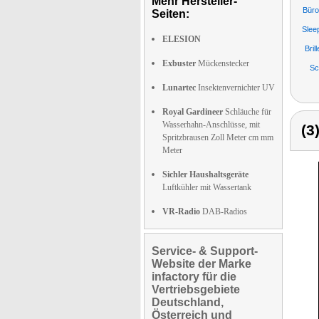
Mehr Hersteller-
Büroa
Seiten:
Slee
ELESION
Bril
Exbuster
Mückenstecker
Sc
Lunartec
Insektenvernichter UV
Royal Gardineer
Schläuche für
Wasserhahn-Anschlüsse, mit
(3
Spritzbrausen Zoll Meter cm mm
Meter
Sichler Haushaltsgeräte
Luftkühler mit Wassertank
VR-Radio
DAB-Radios
Service- & Support-
Website der Marke
infactory für die
Vertriebsgebiete
Deutschland,
Österreich und