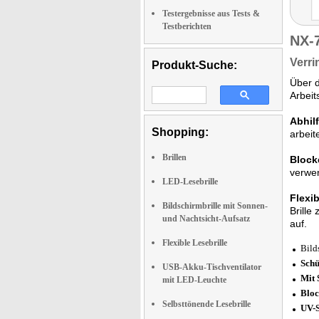
Testergebnisse aus Tests &
Testberichten
NX-
Verri
Produkt-Suche:
Über d
Arbeit
Abhilf
Shopping:
arbeit
Brillen
Block
verwen
LED-Lesebrille
Flexi
Bildschirmbrille mit Sonnen-
Brille
und Nachtsicht-Aufsatz
auf.
Flexible Lesebrille
Bild
Schü
USB-Akku-Tischventilator
Mit 
mit LED-Leuchte
Bloc
Selbsttönende Lesebrille
UV-S