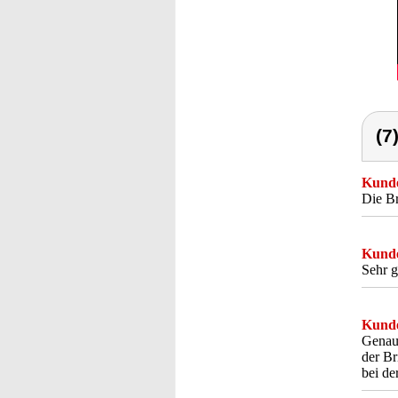
(7
Kunde
Die Br
Kunde
Sehr g
Kunde
Genau 
der Br
bei de