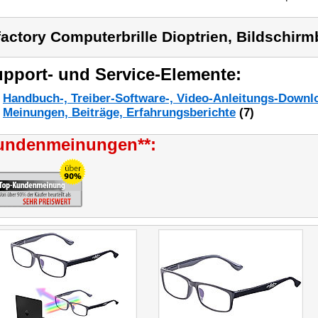
factory Computerbrille Dioptrien, Bildschirmbr
pport- und Service-Elemente:
Handbuch-, Treiber-Software-, Video-Anleitungs-Downl
Meinungen, Beiträge, Erfahrungsberichte
(7)
undenmeinungen**: