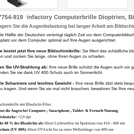
7754-919
infactory Computerbrille Dioptrien, Bi
ngern Sie die Augenbelastung bei langer Arbeit am Bildsch
ie Hälfte der Deutschen verbringt täglich Zeit vor dem Computerbildsch
splatz vor dem Computer optimal auf Ihre Augen ausgerichtet.
e leistet jetzt Ihre neue Bildschirmbrille:
Sie filtert das schädliche b
en und zocken Sie lange, ohne Ihren Augen zu schaden.
en Sie UV-Strahlung ab:
Ihre neue Brille schützt die Augen auch vor 
den Sie sie dank UV 400-Schutz auch im Sonnenlicht.
ble Scharniere und leichtes Gewicht
-
Ihre neue Brille sitzt stets be
 zu tragen. Und wenn Sie sie mal nicht brauchen, bewahren Sie Ihre ne
schirmbrille mit Blaulicht-Filter
tzt die Augen bei Computer-, Smartphone-, Tablet- & Fernseh-Nutzung
Sehstärke:
+2,0 dpt
kt 40 % des Blaulichts ab:
filtert Lichtwellen im Spektrum von 410 - 460 nm
chutz (UV 400):
filtert UV-Licht bis zu einer Wellenlänge von 400 nm