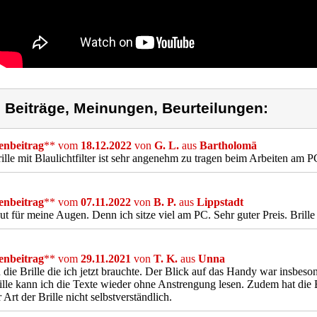
) Beiträge, Meinungen, Beurteilungen:
nbeitrag
** vom
18.12.2022
von
G. L.
aus
Bartholomä
ille mit Blaulichtfilter ist sehr angenehm zu tragen beim Arbeiten am P
nbeitrag
** vom
07.11.2022
von
B. P.
aus
Lippstadt
ut für meine Augen. Denn ich sitze viel am PC. Sehr guter Preis. Brille s
nbeitrag
** vom
29.11.2021
von
T. K.
aus
Unna
die Brille die ich jetzt brauchte. Der Blick auf das Handy war insbes
ille kann ich die Texte wieder ohne Anstrengung lesen. Zudem hat die 
r Art der Brille nicht selbstverständlich.