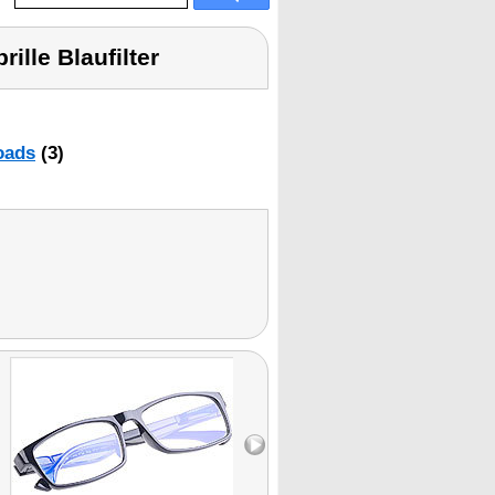
ille Blaufilter
oads
(3)