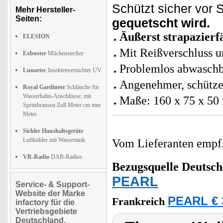
Schützt sicher vor
Mehr Hersteller-
Seiten:
gequetscht wird.
Äußerst strapazierf
ELESION
Mit Reißverschluss 
Exbuster
Mückenstecker
Problemlos abwasch
Lunartec
Insektenvernichter UV
Angenehmer, schütze
Royal Gardineer
Schläuche für
Wasserhahn-Anschlüsse, mit
Maße: 160 x 75 x 5
Spritzbrausen Zoll Meter cm mm
Meter
Sichler Haushaltsgeräte
Luftkühler mit Wassertank
Vom Lieferanten emp
VR-Radio
DAB-Radios
Bezugsquelle
Deutsch
PEARL
Service- & Support-
Website der Marke
PEARL € 
Frankreich
infactory für die
Vertriebsgebiete
Deutschland,