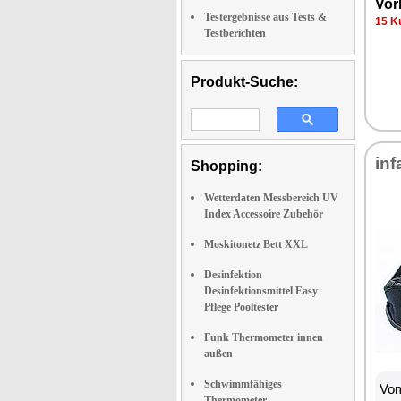
Vor­
Testergebnisse aus Tests &
15 Ku
Testberichten
Produkt-Suche:
in­f
Shopping:
Wetterdaten Messbereich UV
Index Accessoire Zubehör
Moskitonetz Bett XXL
Desinfektion
Desinfektionsmittel Easy
Pflege Pooltester
Funk Thermometer innen
außen
Schwimmfähiges
Vom
Thermometer