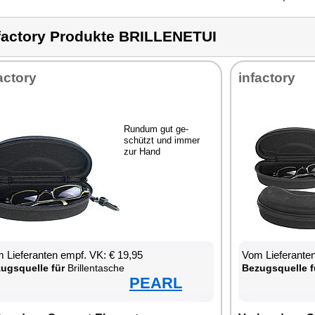
factory Produkte BRILLENETUI
ac­to­ry
in­fac­to­ry
Rund­um gut ge­
schützt und im­mer
zur Hand
 Lie­fe­ran­ten empf. VK: € 19,95
Vom Lie­fe­ran­t
zugs­quel­le für
Bril­len­ta­sche
Be­zugs­quel­le f
PEARL