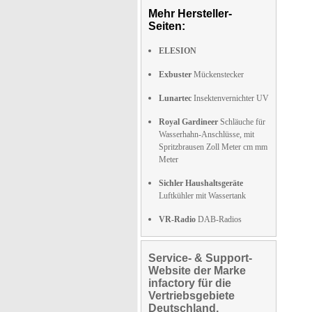
Mehr Hersteller-
Seiten:
ELESION
Exbuster
Mückenstecker
Lunartec
Insektenvernichter UV
Royal Gardineer
Schläuche für
Wasserhahn-Anschlüsse, mit
Spritzbrausen Zoll Meter cm mm
Meter
Sichler Haushaltsgeräte
Luftkühler mit Wassertank
VR-Radio
DAB-Radios
Service- & Support-
Website der Marke
infactory für die
Vertriebsgebiete
Deutschland,