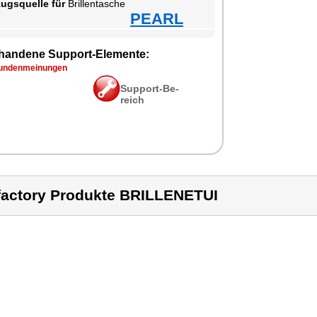
zugs­quel­le für
Bril­len­ta­sche
PEARL
han­de­ne Sup­port-Ele­men­te:
n­den­mei­nun­gen
Sup­port-Be­
reich
factory Produkte BRILLENETUI