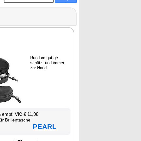
Rund­um gut ge­
schützt und im­mer
zur Hand
en empf. VK: € 11,98
ür
Bril­len­ta­sche
PEARL