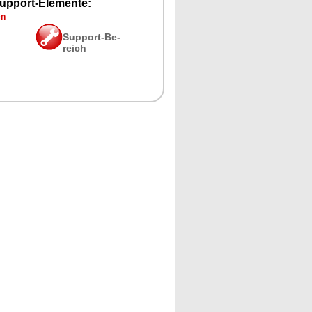
up­port-Ele­men­te:
en
Sup­port-Be­
reich