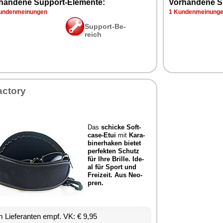
han­de­ne Sup­port-Ele­men­te:
Vor­han­de­ne S
n­den­mei­nun­gen
1 Kun­den­mei­nun­g
Sup­port-Be­
reich
ac­to­ry
Das
schi­cke Soft­
ca­se-Etui
mit
Ka­ra­
bi­ner­ha­ken bie­tet
per­fek­ten Schutz
für Ih­re Bril­le. Ide­
al für Sport und
Frei­zeit.
Aus Neo­
pren.
 Lie­fe­ran­ten empf. VK: € 9,95