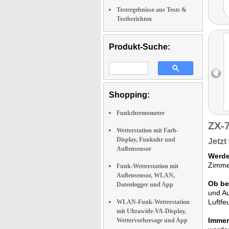
Testergebnisse aus Tests &
Testberichten
Produkt-Suche:
Shopping:
Funkthermometer
ZX-
Wetterstation mit Farb-
Display, Funkuhr und
Jetzt
Außensensor
Werde
Zimmer
Funk-Wetterstation mit
Außensensor, WLAN,
Ob be
Datenlogger und App
und Au
Luftfe
WLAN-Funk-Wetterstation
mit Ultrawide-VA-Display,
Immer 
Wettervorhersage und App