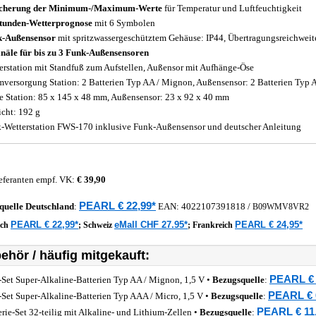
icherung der Minimum-/Maximum-Werte
für Temperatur und Luftfeuchtigkeit
tunden-Wetterprognose
mit 6 Symbolen
k-Außensensor
mit spritzwassergeschütztem Gehäuse: IP44, Übertragungsreichweite:
näle für bis zu 3 Funk-Außensensoren
erstation mit Standfuß zum Aufstellen, Außensor mit Aufhänge-Öse
mversorgung Station: 2 Batterien Typ AA / Mignon, Außensensor: 2 Batterien Typ AA
 Station: 85 x 145 x 48 mm, Außensensor: 23 x 92 x 40 mm
cht: 192 g
-Wetterstation FWS-170 inklusive Funk-Außensensor und deutscher Anleitung
eferanten empf. VK:
€ 39,90
PEARL € 22,99*
quelle
Deutschland
:
EAN:
4022107391818
/
B09WMV8VR2
PEARL € 22,99*
eMall CHF 27.95*
PEARL € 24,95*
ich
;
Schweiz
;
Frankreich
ehör / häufig mitgekauft:
PEARL € 
-Set Super-Alkaline-Batterien Typ AA / Mignon, 1,5 V •
Bezugsquelle
:
PEARL € 
-Set Super-Alkaline-Batterien Typ AAA / Micro, 1,5 V •
Bezugsquelle
:
PEARL € 11
erie-Set 32-teilig mit Alkaline- und Lithium-Zellen •
Bezugsquelle
: