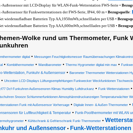
-Außensensor mit LCD-Display für WLAN-Funk-Wetterstation FWS-Serie •
Bezugs
-Außensensor für Funkwetterstationen der FWS-Serie, IP44, 60 m •
Bezugsquelle
:
Set wiederaufladbare Batterien Typ AA,1950mWh,schnellladen per USB •
Bezugsqu
Set wiederaufladbare Batterien Typ AAA,600mWh,schnellladen per USB •
Bezugsqu
hemen-Wolke rund um Thermometer, Funk We
unkuhren
•
mthermometer digital
Messungen Feuchtigkeitsmesser Raumüberwachungen Klimakontrolle
•
•
•
•
tal
Kombithermometer
Wandbarometer
Thermo Hygrometer digital min max
Funkwe
•
o-Wetterstation, Funkuhr & Außensensor
Barometer Thermometer Wetterstationen H
•
Uhrzeiten LCD-Displays Lüftungsempfehlungen Funkwecker Weckfunktionen Tischweck
•
cf77 Dcf-Funkuhren Außensenoren Klimas Humidity Luftdruckanz
Funk-Wetterstationen
ischuhren Snooze Schlummerfunktionen Atmosphärendruckanzeigen Temperaturwächter Wet
•
•
tterstationen Funk mit Außensensor Vorhersage
Digitale Innen- & Außen-Thermometer
•
nsensoren für Luftfeuchtigkeit & Temperatur
Funk-Poolthermometer mit WLAN u
Wettersta
•
•
ermohygrometer
Kühlschrank & Gefrierschrank Funk-Thermometer
nkuhr und Außensensor
Funk-Wetterstationen
•