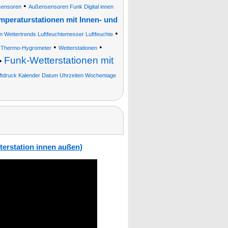
•
sensoren
Außensensoren Funk Digital innen
emperaturstationen mit Innen- und
•
n Wettertrends Luftfeuchtemesser Luftfeuchte
•
•
•
Thermo-Hygrometer
Wetterstationen
Funk-Wetterstationen mit
•
uftdruck Kalender Datum Uhrzeiten Wochentage
terstation innen außen)