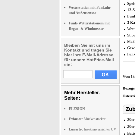
Spe
Wetterstation mit Funkuhr
12-S
und Außensensor
Fun
3 Ka
Funk-Wetterstationem mit
Regen- & Windmesser
Wett
Stro
Maße
Bleiben Sie mit uns im
Gewi
Kontakt und tragen Sie
Funk
hier Ihre E-Mail-Adresse
für unsere HotPrice-Mail
ein:
Vom Li
Bezugs
Mehr Hersteller-
Österre
Seiten:
Zub
ELESION
Exbuster
Mückenstecker
20er
20er
Lunartec
Insektenvernichter UV
Batt