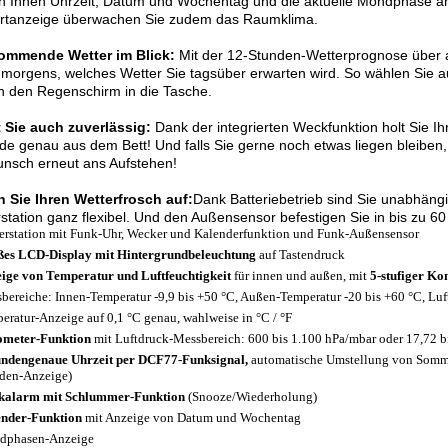
 Ihnen Uhrzeit, Datum und Wochentag und die aktuelle Mondphase ange
rtanzeige überwachen Sie zudem das Raumklima.
ommende Wetter im Blick:
Mit der 12-Stunden-Wetterprognose über 
morgens, welches Wetter Sie tagsüber erwarten wird. So wählen Sie auc
n den Regenschirm in die Tasche.
 Sie auch zuverlässig:
Dank der integrierten Weckfunktion holt Sie Ih
e genau aus dem Bett! Und falls Sie gerne noch etwas liegen bleiben,
nsch erneut ans Aufstehen!
n Sie Ihren Wetterfrosch auf:
Dank Batteriebetrieb sind Sie unabhäng
station ganz flexibel. Und den Außensensor befestigen Sie in bis zu 6
erstation mit Funk-Uhr, Wecker und Kalenderfunktion und Funk-Außensensor
es LCD-Display mit Hintergrundbeleuchtung
auf Tastendruck
ige von Temperatur und Luftfeuchtigkeit
für innen und außen, mit
5-stufiger Ko
bereiche: Innen-Temperatur -9,9 bis +50 °C, Außen-Temperatur -20 bis +60 °C, Luf
eratur-Anzeige auf 0,1 °C genau, wahlweise in °C / °F
meter-Funktion
mit Luftdruck-Messbereich: 600 bis 1.100 hPa/mbar oder 17,72 b
ndengenaue Uhrzeit per DCF77-Funksignal,
automatische Umstellung von Sommer
den-Anzeige)
kalarm mit Schlummer-Funktion
(Snooze/Wiederholung)
nder-Funktion
mit Anzeige von Datum und Wochentag
dphasen-Anzeige