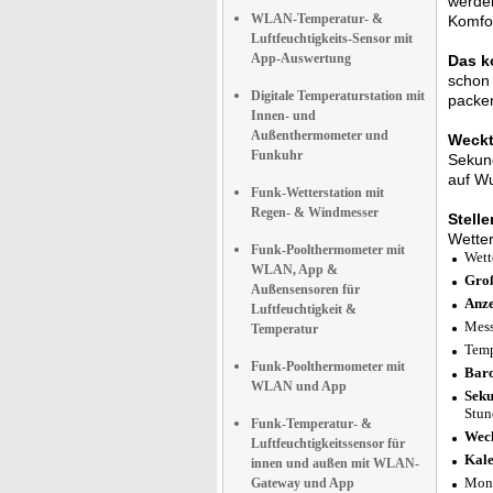
werden
WLAN-Temperatur- &
Komfo
Luftfeuchtigkeits-Sensor mit
App-Auswertung
Das k
schon 
Digitale Temperaturstation mit
packe
Innen- und
Außenthermometer und
Weckt
Funkuhr
Sekund
auf Wu
Funk-Wetterstation mit
Regen- & Windmesser
Stelle
Wetter
Funk-Poolthermometer mit
Wett
WLAN, App &
Groß
Außensensoren für
Anze
Luftfeuchtigkeit &
Mess
Temperatur
Temp
Funk-Poolthermometer mit
Baro
WLAN und App
Seku
Stun
Funk-Temperatur- &
Wec
Luftfeuchtigkeitssensor für
Kale
innen und außen mit WLAN-
Mon
Gateway und App