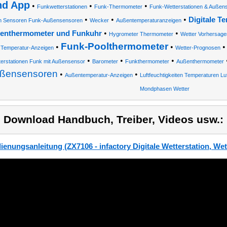
nd App
•
•
•
Funkwetterstationen
Funk-Thermometer
Funk-Wetterstationen & Außen
•
•
•
Digitale T
n Sensoren Funk-Außensensoren
Wecker
Außentemperaturanzeigen
•
•
enthermometer und Funkuhr
Hygrometer Thermometer
Wetter Vorhersage
Funk-Poolthermometer
•
•
Temperatur-Anzeigen
Wetter-Prognosen
•
•
•
erstationen Funk mit Außensensor
Barometer
Funkthermometer
Außenthermometer
ßensensoren
•
•
Außentemperatur-Anzeigen
Luftfeuchtigkeiten Temperaturen L
Mondphasen Wetter
) Download Handbuch, Treiber, Videos usw.:
ienungsanleitung (ZX7106 - infactory Digitale Wetterstation, Wet