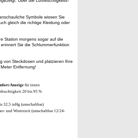
zeigt. Über die Luftfeuchtigkeits-
anschauliche Symbole wissen Sie
h gleich die richtige Kleidung oder
re Station morgens sogar auf die
 erinnert Sie die Schlummerfunktion
ig von Steckdosen und platzieren Ihre
0 Meter Entfernung!
mfort-Anzeige
für innen
tfeuchtigkeit 20 bis 95 %
is 32,5 inHg (umschaltbar)
- und Winterzeit (umschaltbar 12/24-