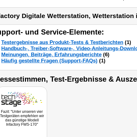
factory Digitale Wetterstation, Wetterstatio
pport- und Service-Elemente:
Testergebnisse aus Produkt-Tests & Testberichten
(1)
Handbuch-, Treiber-Software-, Video-Anleitungs-Downl
Meinungen, Beiträge, Erfahrungsberichte
(6)
Häufig gestellte Fragen (Support-FAQs)
(1)
ressestimmen, Test-Ergebnisse & Ausz
Fazit: "Unter unseren vier
Testgeräten empfehlen wir
das günstige Modell
Infactory FWS-170"