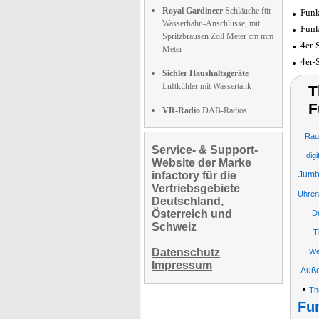
Royal Gardineer
Schläuche für
Funk
Wasserhahn-Anschlüsse, mit
Funk
Spritzbrausen Zoll Meter cm mm
4er-
Meter
4er-
Sichler Haushaltsgeräte
Luftkühler mit Wassertank
T
F
VR-Radio
DAB-Radios
Rau
Service- & Support-
digi
Website der Marke
infactory für die
Jumb
Vertriebsgebiete
Uhren
Deutschland,
Österreich und
D
Schweiz
T
Datenschutz
We
Impressum
Auße
•
Th
Fu