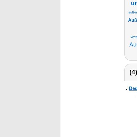
u
auße
Auß
Wett
Au
(4
Bed