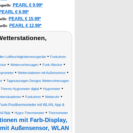
PEARL € 9,99*
quelle
:
PEARL € 6,99*
PEARL € 15,99*
elle
:
PEARL € 12,99*
elle
:
tterstationen,
•
n Luftfeuchtigkeitsmessgeräte
Funkuhren
•
•
•
cker
Wettervorhersagen
Funk-Wecker
•
•
ygrometer
Wetterstationen mit Außensensor
•
er
Tagesanzeigen Designs Wettervohersagen
•
•
•
Thermo Hygrometer digital
Hygrometer
•
•
•
tersituationen
Funkuhren
Wetteruhr
Funk-Poolthermometer mit WLAN, App &
•
•
nd App
Hygro-Thermometer
Thermometer
tionen mit Farb-Display,
 mit Außensensor, WLAN