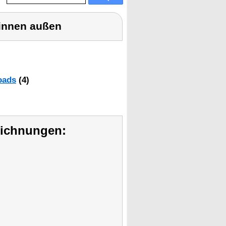
n innen außen
oads
(4)
eichnungen: