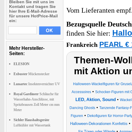
Bleiben Sie mit uns im
Kontakt und tragen Sie
Vom Lieferanten emp
hier Ihre E-Mail-Adresse
für unsere HotPrice-Mail
ein:
Bezugsquelle
Deutsch
Hall
finden Sie hier:
PEARL € 
Frankreich
Mehr Hersteller-
Seiten:
Themen-Wolk
ELESION
mit Aktion 
Exbuster
Mückenstecker
Lunartec
Insektenvernichter UV
Halloween-Wackelfiguren für Gruselz
•
Accessoires
Schocker-Figuren mit 
Royal Gardineer
Schläuche für
•
Wasserhahn-Anschlüsse, mit
LED, Aktion, Sound
Wackel
Spritzbrausen Zoll Meter cm mm
•
Dancing Ghosts
Tanzende Fantasy-F
Meter
•
Figuren
Dekofiguren für Horror-Part
Sichler Haushaltsgeräte
•
Halloween-Dekorationen Konfettis
Luftkühler mit Wassertank
•
für Türen oder Wände
Animier