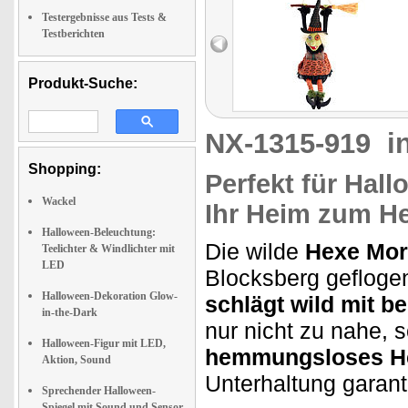
Testergebnisse aus Tests &
Testberichten
Produkt-Suche:
NX-1315-919
i
Shopping:
Perfekt für Hal
Wackel
Ihr Heim zum H
Halloween-Beleuchtung:
Die wilde
Hexe Mo
Teelichter & Windlichter mit
LED
Blocksberg gefloge
Halloween-Dekoration Glow-
schlägt wild mit b
in-the-Dark
nur nicht zu nahe, s
Halloween-Figur mit LED,
hemmungsloses H
Aktion, Sound
Unterhaltung garant
Sprechender Halloween-
Spiegel mit Sound und Sensor,