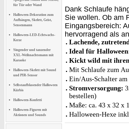
für Tür oder Wand
Dank Schlaufe hänge
Halloween-Dekoration zum
Sie wollen. Ob am 
Aufhängen, Skelett, Geist,
Eingangsbereich: A
Sensenmann
hervorragend als 
Halloween-LED-Echtwachs-
Kerze
Lachende, zutreten
Ideal für Halloween
Singender und tanzender
XXL-Weihnachtsmann mit
Kickt wild mit ihre
Karaoke
Mit Schlaufe zum A
Halloween-Skelett mit Sound
und PIR-Sensor
Ein/Aus-Schalter am 
Selbstaufblasender Halloween
Stromversorgung:
3
Kürbis
bestellen)
Halloween-Konfetti
Maße: ca. 43 x 32 x 
Halloween-Figuren mit
Halloween-Hexe inkl
Aktionen und Sounds