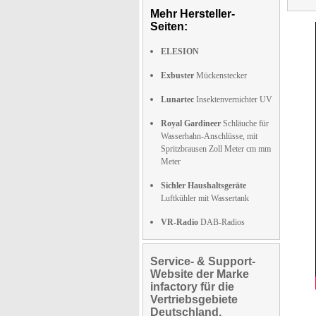
Mehr Hersteller-
Seiten:
ELESION
Exbuster
Mückenstecker
Lunartec
Insektenvernichter UV
Royal Gardineer
Schläuche für
Wasserhahn-Anschlüsse, mit
Spritzbrausen Zoll Meter cm mm
Meter
Sichler Haushaltsgeräte
Luftkühler mit Wassertank
VR-Radio
DAB-Radios
Service- & Support-
Website der Marke
infactory für die
Vertriebsgebiete
Deutschland,