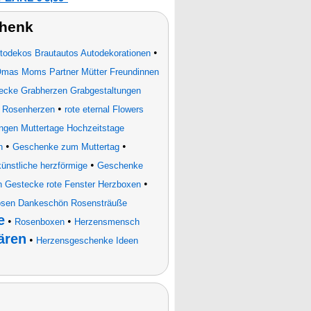
chenk
•
odekos Brautautos Autodekorationen
mas Moms Partner Mütter Freundinnen
ecke Grabherzen Grabgestaltungen
•
 Rosenherzen
rote eternal Flowers
gen Muttertage Hochzeitstage
•
•
n
Geschenke zum Muttertag
•
nstliche herzförmige
Geschenke
•
 Gestecke rote Fenster Herzboxen
rosen Dankeschön Rosensträuße
e
•
•
Rosenboxen
Herzensmensch
ären
•
Herzensgeschenke Ideen