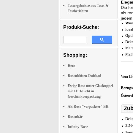
Elega
Testergebnisse aus Tests &
Die f
Testberichten
als ro
jedem
Wund
Produkt-Suche:
Idea
Opti
Deko
Mate
Maße
Shopping:
Herz
Rosenblüten-Duftbad
Vom Li
Ewige Rose unter Glaskuppel
Bezugs
mit LED-Licht in
Österre
Geschenkverpackung
Als Rose "verpackter" BH
Zub
Rosenbär
Deko
3D-H
Infinity-Rose
2er-