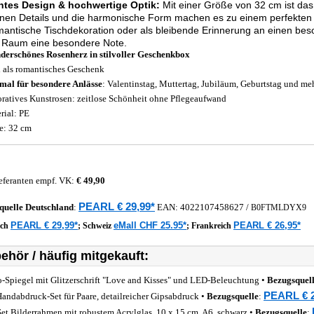
ntes Design & hochwertige Optik:
Mit einer Größe von 32 cm ist das 
einen Details und die harmonische Form machen es zu einem perfekt
mantische Tischdekoration oder als bleibende Erinnerung an einen bes
 Raum eine besondere Note.
erschönes Rosenherz in stilvoller Geschenkbox
l als romantisches Geschenk
mal für besondere Anlässe
: Valentinstag, Muttertag, Jubiläum, Geburtstag und me
ratives Kunstrosen: zeitlose Schönheit ohne Pflegeaufwand
rial: PE
: 32 cm
eferanten empf. VK:
€ 49,90
PEARL € 29,99*
quelle
Deutschland
:
EAN:
4022107458627
/
B0FTMLDYX9
PEARL € 29,99*
eMall CHF 25.95*
PEARL € 26,95*
ich
;
Schweiz
;
Frankreich
ehör / häufig mitgekauft:
-Spiegel mit Glitzerschrift "Love and Kisses" und LED-Beleuchtung •
Bezugsquel
PEARL € 2
andabdruck-Set für Paare, detailreicher Gipsabdruck •
Bezugsquelle
:
Set Bilderrahmen mit robustem Acrylglas, 10 x 15 cm, A6, schwarz •
Bezugsquelle
: