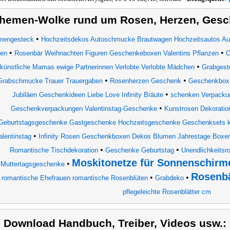
hemen-Wolke rund um Rosen, Herzen, Ges
•
mengesteck
Hochzeitsdekos Autoschmucke Brautwagen Hochzeitsautos Aut
•
•
zen
Rosenbär Weihnachten Figuren Geschenkeboxen Valentins Pflanzen
O
•
künstliche Mamas ewige Partnerinnen Verlobte Verlobte Mädchen
Grabgest
•
•
Grabschmucke Trauer Trauergaben
Rosenherzen Geschenk
Geschenkbox
•
Jubiläen Geschenkideen Liebe Love Infinity Bräute
schenken Verpackun
•
Geschenkverpackungen Valentinstag-Geschenke
Kunstrosen Dekoratio
Geburtstagsgeschenke Gastgeschenke Hochzeitsgeschenke Geschenksets kü
•
alentinstag
Infinity Rosen Geschenkboxen Dekos Blumen Jahrestage Boxen
•
•
Romantische Tischdekoration
Geschenke Geburtstag
Unendlichkeits
Moskitonetze für Sonnenschirm
•
Muttertagsgeschenke
Rosenb
•
•
romantische Ehefrauen romantische Rosenblüten
Grabdeko
pflegeleichte Rosenblätter cm
) Download Handbuch, Treiber, Videos usw.: