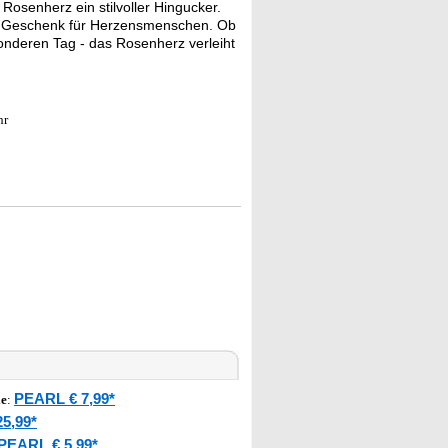
Rosenherz ein stilvoller Hingucker.
en Geschenk für Herzensmenschen. Ob
onderen Tag - das Rosenherz verleiht
hr
PEARL € 7,99*
le
:
5,99*
PEARL € 5,99*