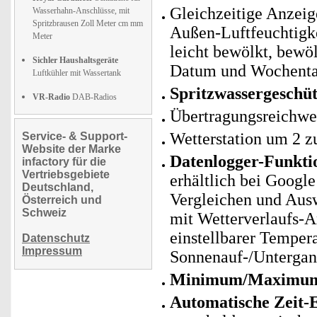
Gleichzeitige Anzeig
Wasserhahn-Anschlüsse, mit
Spritzbrausen Zoll Meter cm mm
Außen-Luftfeuchtigk
Meter
leicht bewölkt, bewöl
Sichler Haushaltsgeräte
Datum und Wochent
Luftkühler mit Wassertank
Spritzwassergeschü
VR-Radio
DAB-Radios
Übertragungsreichweit
Wetterstation um 2 z
Service- & Support-
Website der Marke
Datenlogger-Funktio
infactory für die
Vertriebsgebiete
erhältlich bei Googl
Deutschland,
Vergleichen und Ausw
Österreich und
Schweiz
mit Wetterverlaufs-An
einstellbarer Temper
Datenschutz
Impressum
Sonnenauf-/Untergan
Minimum/Maximum-S
Automatische Zeit-E