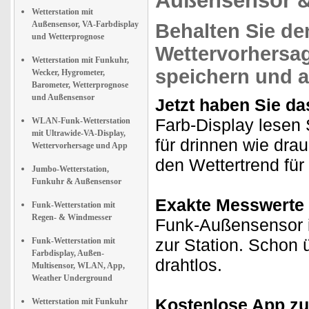
Außensensor 
Wetterstation mit
Außensensor, VA-Farbdisplay
Behalten Sie de
und Wetterprognose
Wettervorhersa
Wetterstation mit Funkuhr,
speichern und 
Wecker, Hygrometer,
Barometer, Wetterprognose
und Außensensor
Jetzt haben Sie da
Farb-Display lesen 
WLAN-Funk-Wetterstation
mit Ultrawide-VA-Display,
für drinnen wie drau
Wettervorhersage und App
den Wettertrend für
Jumbo-Wetterstation,
Funkuhr & Außensensor
Exakte Messwerte 
Funk-Wetterstation mit
Regen- & Windmesser
Funk-Außensensor im
zur Station. Schon ü
Funk-Wetterstation mit
Farbdisplay, Außen-
drahtlos.
Multisensor, WLAN, App,
Weather Underground
Kostenlose App zu
Wetterstation mit Funkuhr