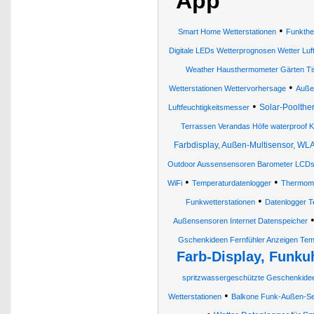
App
•
Smart Home Wetterstationen
Funkth
Digitale LEDs Wetterprognosen Wetter Luf
Weather Hausthermometer Gärten T
•
Wetterstationen Wettervorhersage
Auße
•
Solar-Poolth
Luftfeuchtigkeitsmesser
Terrassen Verandas Höfe waterproof K
Farbdisplay, Außen-Multisensor, W
Outdoor Aussensensoren Barometer LCD
•
•
WiFi
Temperaturdatenlogger
Thermom
•
Funkwetterstationen
Datenlogger T
Außensensoren Internet Datenspeicher
Gschenkideen Fernfühler Anzeigen Temp
Farb-Display, Funk
spritzwassergeschützte Geschenkide
•
Wetterstationen
Balkone Funk-Außen-Se