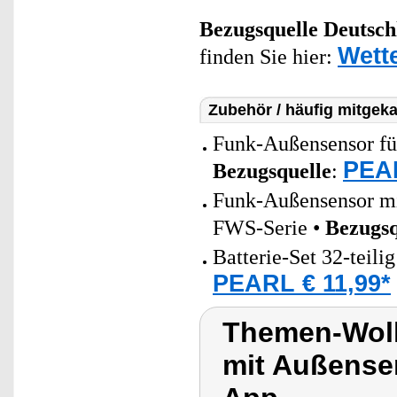
Bezugsquelle
Deutsch
Wett
finden Sie hier:
Zubehör / häufig mitgeka
Funk-Außensensor für
PEAR
Bezugsquelle
:
Funk-Außensensor m
FWS-Serie •
Bezugsq
Batterie-Set 32-teili
PEARL € 11,99*
Themen-Wolk
mit Außense