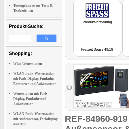
Testergebnisse aus Tests &
Testberichten
Produktvorstellung
Produkt-Suche:
Freizeit Spass 49/18
Shopping:
Wlan Wetterstation
WLAN-Funk-Wetterstation
mit Farb-Display, Funkuhr,
Barometer und Außensensor
Wetterstation mit Farb-
Display, Funkuhr und
Außensensor
WLAN-Funk-Wetterstation
REF-84960-91
mit Außensensor, Farbdisplay
und App