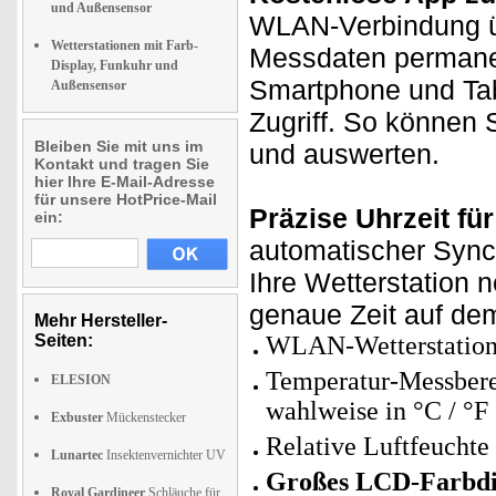
und Außensensor
WLAN-Verbindung üb
Wetterstationen mit Farb-
Messdaten permanen
Display, Funkuhr und
Smartphone und Tab
Außensensor
Zugriff. So können 
Bleiben Sie mit uns im
und auswerten.
Kontakt und tragen Sie
hier Ihre E-Mail-Adresse
für unsere HotPrice-Mail
Präzise Uhrzeit für
ein:
automatischer Synch
Ihre Wetterstation 
genaue Zeit auf de
Mehr Hersteller-
Seiten:
WLAN-Wetterstation
Temperatur-Messberei
ELESION
wahlweise in °C / °F
Exbuster
Mückenstecker
Relative Luftfeuchte
Lunartec
Insektenvernichter UV
Großes LCD-Farbdi
Royal Gardineer
Schläuche für