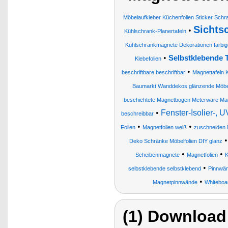
Möbelaufkleber Küchenfolien Sticker Schra
Sichts
•
Kühlschrank-Planertafeln
Kühlschrankmagnete Dekorationen farbige
•
Selbstklebende T
Klebefolien
•
beschriftbare beschriftbar
Magnettafeln 
Baumarkt Wanddekos glänzende Möbe
beschichtete Magnetbogen Meterware Mag
•
Fenster-Isolier-, 
beschreibbar
•
•
Folien
Magnetfolien weiß
zuschneiden 
Deko Schränke Möbelfolien DIY glanz
•
•
Scheibenmagnete
Magnetfolien
K
•
selbstklebende selbstklebend
Pinnwä
•
Magnetpinnwände
Whiteboa
(1) Download