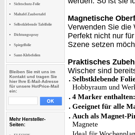
werden. So ist sie i
Sichtschutz-Folie
Maltafel Zaubertafel
Magnetische Oberfl
Selbstklebende Tafelfolie
Verwenden Sie die 
Perfekt nicht nur fü
Dichtungsspray
Szene setzen möch
Spiegelfolie
Samt-Klebefolien
Praktisches Zubehö
Wischer sind bereit
Bleiben Sie mit uns im
Kontakt und tragen Sie
Selbstklebende Foli
hier Ihre E-Mail-Adresse
Hobbyraum und Werk
für unsere HotPrice-Mail
ein:
4 Marker enthalten
Geeignet für alle M
Auch als Magnet-P
Mehr Hersteller-
Magnete
Seiten:
Ideal für Wochenplan