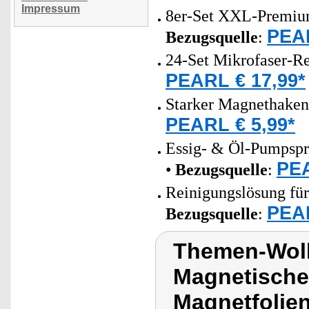
Impressum
8er-Set XXL-Premium-
PEAR
Bezugsquelle
:
24-Set Mikrofaser-Re
PEARL € 17,99*
Starker Magnethaken
PEARL € 5,99*
Essig- & Öl-Pumpsprü
PEA
•
Bezugsquelle
:
Reinigungslösung für
PEAR
Bezugsquelle
:
Themen-Wolk
Magnetische
Magnetfolie