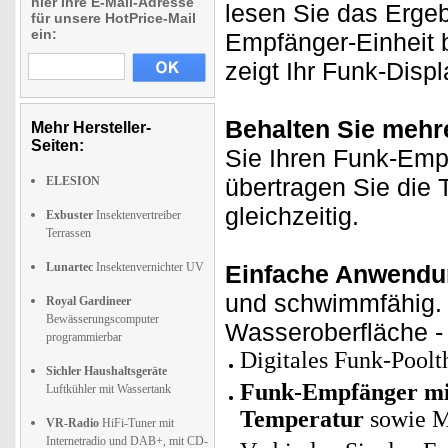
hier Ihre E-Mail-Adresse
lesen Sie das Ergeb
für unsere HotPrice-Mail
ein:
Empfänger-Einheit 
zeigt Ihr Funk-Disp
Behalten Sie mehre
Mehr Hersteller-
Seiten:
Sie Ihren Funk-Emp
übertragen Sie die
ELESION
gleichzeitig.
Exbuster
Insektenvertreiber
Terrassen
Lunartec
Insektenvernichter UV
Einfache Anwendu
und schwimmfähig. 
Royal Gardineer
Bewässerungscomputer
Wasseroberfläche - 
programmierbar
Digitales Funk-Pool
Sichler Haushaltsgeräte
Funk-Empfänger mi
Luftkühler mit Wassertank
Temperatur
sowie M
VR-Radio
HiFi-Tuner mit
Internetradio und DAB+, mit CD-