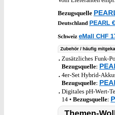
Vom Lieferanten emp
PEARL
Bezugsquelle
PEARL €
Deutschland
eMall CHF 1
Schweiz
Zubehör / häufig mitgeka
Zusätzliches Funk-Po
PEAR
Bezugsquelle
:
4er-Set Hybrid-Akk
PEAR
Bezugsquelle
:
Digitales pH-Wert-T
P
14 •
Bezugsquelle
:
Themen-Wolk