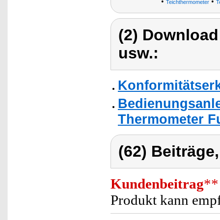
•
•
Teichthermometer
T
(2) Download
usw.:
Konformitätser
Bedienungsanlei
Thermometer F
(62) Beiträge
Kundenbeitrag
**
Produkt kann emp