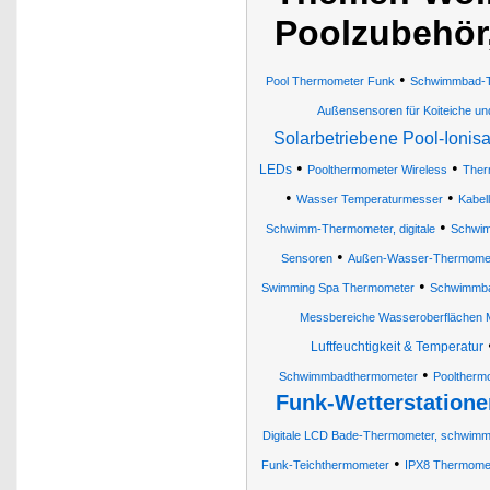
Poolzubehör
•
Pool Thermometer Funk
Schwimmbad-
Außensensoren für Koiteiche un
Solarbetriebene Pool-Ionis
•
•
LEDs
Poolthermometer Wireless
Ther
•
•
Wasser Temperaturmesser
Kabel
•
Schwimm-Thermometer, digitale
Schwim
•
Sensoren
Außen-Wasser-Thermomet
•
Swimming Spa Thermometer
Schwimmba
Messbereiche Wasseroberflächen 
Luftfeuchtigkeit & Temperatur
•
Schwimmbadthermometer
Pooltherm
Funk-Wetterstation
Digitale LCD Bade-Thermometer, schwimm
•
Funk-Teichthermometer
IPX8 Thermome