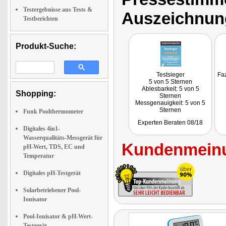
Testergebnisse aus Tests &
Auszeichnun
Testberichten
Produkt-Suche:
Testsieger
Faz
5 von 5 Sternen
Ablesbarkeit: 5 von 5
Shopping:
Sternen
Messgenauigkeit: 5 von 5
Sternen
Funk Poolthermometer
Verarbeitung: 5 von 5
Experten Beraten 08/18
Sternen
Digitales 4in1-
Fazit: "(...) die Geräte wirken
Wasserqualitäts-Messgerät für
recht robust und haben eine
Kundenmeinu
fehlerfreie Verarbeitung. Die
pH-Wert, TDS, EC und
Funkverbindung zwischen
Temperatur
Empfänger und
Thermometer klappte
Digitales pH-Testgerät
tadellos (...)"
Solarbetriebener Pool-
Ionisator
Pool-Ionisator & pH-Wert-
Testgerät