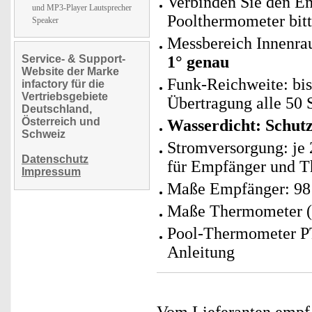
Verbinden Sie den E
und MP3-Player Lautsprecher
Poolthermometer bitt
Speaker
Messbereich Innenrau
Service- & Support-
1° genau
Website der Marke
Funk-Reichweite: bi
infactory für die
Vertriebsgebiete
Übertragung alle 50 
Deutschland,
Österreich und
Wasserdicht: Schut
Schweiz
Stromversorgung: je 
Datenschutz
für Empfänger und 
Impressum
Maße Empfänger: 98 
Maße Thermometer (Ø
Pool-Thermometer PT
Anleitung