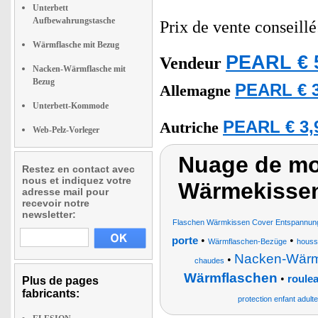
Unterbett
Aufbewahrungstasche
Prix de vente conseill
Wärmflasche mit Bezug
PEARL € 
Vendeur
Nacken-Wärmflasche mit
Bezug
PEARL € 3
Allemagne
Unterbett-Kommode
PEARL € 3,
Autriche
Web-Pelz-Vorleger
Nuage de mot
Restez en contact avec
nous et indiquez votre
Wärmekissen
adresse mail pour
recevoir notre
newsletter:
Flaschen Wärmkissen Cover Entspannun
•
•
porte
Wärmflaschen-Bezüge
housse
Nacken-Wärm
•
chaudes
Wärmflaschen
•
roule
Plus de pages
fabricants:
protection enfant adult