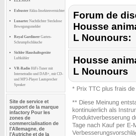
ELESION
Exbuster
Akku-Insektenvernichter
Forum de dis
Lunartec
Nachtlichter Steckdose
Housse animal
Bewegungsmelder
L Nounours:
Royal Gardineer
Garten-
Schrumpfschläuche
Sichler Haushaltsgeräte
Housse animal
Luftkühler
L Nounours
VR-Radio
HiFi-Tuner mit
Internetradio und DAB+, mit CD-
und MP3-Player Lautsprecher
Speaker
* Prix TTC plus frais de
Site de service et
** Diese Meinung entst
support de la marque
kontinuierlich als Inst
infactory Pour les
Produktverbesserung du
zones de
commercialisation de
Tage nach Kauf per E-M
l'Allemagne, de
Verbesserungsvorschläg
l'Autriche et de la