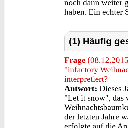
noch dann weiter 
haben. Ein echter 
(1) Häufig ge
Frage
(08.12.2015)
"infactory Weihna
interpretiert?
Antwort:
Dieses Ja
"Let it snow", das
Weihnachtsbaumku
der letzten Jahre 
erfolgte auf die A