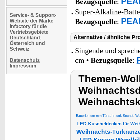
PEAR
Bezugsquelle
:
Super-Alkaline-Batt
Service- & Support-
PEAR
Bezugsquelle
:
Website der Marke
infactory für die
Vertriebsgebiete
Alternative / ähnliche Pr
Deutschland,
Österreich und
Schweiz
Singende und sprech
cm •
Bezugsquelle
:
Datenschutz
Impressum
Themen-Wol
Weihnachtsd
Weihnachtsk
Batterien cm mm Türschmuck Sounds Wei
LED-Kuscheldecken für Wei
Weihnachts-Türkränz