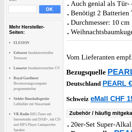
Auch genial als Tür-
Benötigt 2 Batterien
Durchmesser: 10 cm
Mehr Hersteller-
Weihnachtsbaumkugel
Seiten:
ELESION
Exbuster
Insektenvertreiber
Vom Lieferanten emp
Terrassen
Lunartec
Insektenvernichter UV
PEARL
Bezugsquelle
Royal Gardineer
PEARL €
Deutschland
Bewässerungscomputer
programmierbar
eMall CHF 1
Schweiz
Sichler Haushaltsgeräte
Luftkühler mit Wassertank
Zubehör / häufig mitgeka
VR-Radio
HiFi-Tuner mit
Internetradio und DAB+, mit CD-
20er-Set Super-Alkal
und MP3-Player Lautsprecher
Speaker