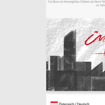
Um Ihnen ein bestmögliches Erlebnis auf dieser We
zu. Inf
Österreich / Deutsch