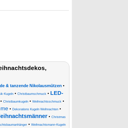
ihnachtsdekos,
•
de & tanzende Nikolausmützen
LED-
•
•
ik-Kugeln
Christbaumschmuck
•
•
•
Christbaumkugeln
Weihnachtsschmuck
ume
•
•
Dekorations Kugeln Weihnachten
Weihnachtsmänner
•
Christmas
•
chtsbaumanhänger
Weihnachtsmann-Kugeln