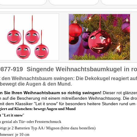
9877-919
Singende Weihnachtsbaumkugel in ro
t den Weihnachtsbaum
swingen:
Die Dekokugel reagiert auf
bewegt die Augen
& den Mund.
n Sie Ihren Weihnachtsbaum so richtig swingen!
Dieser rot glänze
 auf die Bescherung mit einem mitreißenden Weihnachtssong. Die droll
mit dem Klassiker "Let it snow" für besonders heitere Stunden rund 
iert auf Klatschen
: bewegt Augen und Mund
t
"Let it snow
"
 genial als Tür- oder Fensterschmuck
tigt je 2 Batterien Typ AA / Mignon (bitte dazu bestellen)
hmesser: je 10 cm