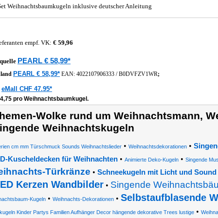
Set Weihnachtsbaumkugeln inklusive deutscher Anleitung
eferanten empf. VK:
€ 59,96
PEARL € 58,99*
quelle
PEARL € 58,99*
hland
EAN:
4022107906333
/
B0DVFZV1WR
;
eMall CHF 47.95*
z
14,75 pro Weihnachtsbaumkugel.
hemen-Wolke rund um Weihnachtsmann, We
ingende Weihnachtskugeln
•
•
Singen
erien cm mm Türschmuck Sounds Weihnachtslieder
Weihnachtsdekorationen
•
•
D-Kuscheldecken für Weihnachten
Animierte Deko-Kugeln
Singende Mus
ihnachts-Türkränze
•
Schneekugeln mit Licht und Sound
ED Kerzen Wandbilder
Singende Weihnachtsbä
•
Selbstaufblasende 
•
•
nachtsbaum-Kugeln
Weihnachts-Dekorationen
•
ugeln Kinder Partys Familien Aufhänger Decor hängende dekorative Trees lustige
Weihna