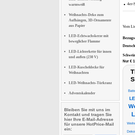
4er-
warmweiß
Weihnachts-Deko zum
Aufhängen, 3D-Ornamente
aus Papier
Vom Li
LED-Echtwachskerze mit
Bezugs
beweglicher Flamme
Deutsc
LED-Lichterkette für innen
Schwei
und außen (230 V)
Nur € 
LED-Kuscheldecke für
T
Weihnachten
S
LED-Weihnachts-Türkranz
Batt
Adventskalender
LE
We
Bleiben Sie mit uns im
L
Kontakt und tragen Sie
hier Ihre E-Mail-Adresse
Weih
für unsere HotPrice-Mail
ein:
Dekok