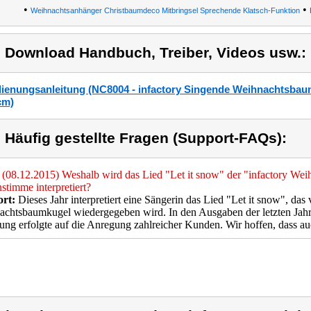
•
•
Weihnachtsanhänger Christbaumdeco Mitbringsel Sprechende Klatsch-Funktion
) Download Handbuch, Treiber, Videos usw.:
ienungsanleitung (NC8004 - infactory Singende Weihnachtsbaumk
cm)
) Häufig gestellte Fragen (Support-FAQs):
(08.12.2015) Weshalb wird das Lied "Let it snow" der "infactory We
stimme interpretiert?
rt:
Dieses Jahr interpretiert eine Sängerin das Lied "Let it snow", das
chtsbaumkugel wiedergegeben wird. In den Ausgaben der letzten Jahr
ng erfolgte auf die Anregung zahlreicher Kunden. Wir hoffen, dass auc