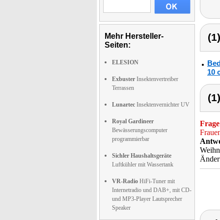
(1
Mehr Hersteller-
Seiten:
ELESION
Bed
10 
Exbuster
Insektenvertreiber
Terrassen
(1
Lunartec
Insektenvernichter UV
Royal Gardineer
Frage
Bewässerungscomputer
Frauen
programmierbar
Antwo
Weihna
Sichler Haushaltsgeräte
Änderu
Luftkühler mit Wassertank
VR-Radio
HiFi-Tuner mit
Internetradio und DAB+, mit CD-
und MP3-Player Lautsprecher
Speaker