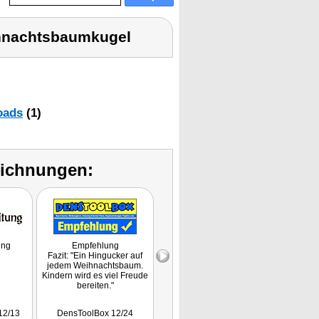
ihnachtsbaumkugel
oads
(1)
eichnungen:
ung
Empfehlung
Fazit: "Für die, die schon
Fazit: "Ein Hingucker auf
alles haben."
jedem Weihnachtsbaum.
Kindern wird es viel Freude
bereiten."
12/13
DensToolBox 12/24
Die Rheinpfalz 12/15