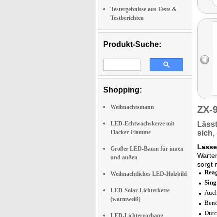
Testergebnisse aus Tests &
Testberichten
Produkt-Suche:
Shopping:
Weihnachtsmann
ZX-
LED-Echtwachskerze mit
Läss
Flacker-Flamme
sich,
Lasse
Großer LED-Baum für innen
Warten
und außen
sorgt 
Reag
Weihnachtliches LED-Holzbild
Sing
LED-Solar-Lichterkette
Auch
(warmweiß)
Benö
Durc
LED-Lichtervorhang