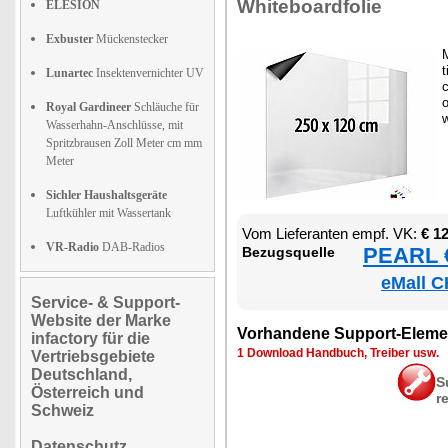
Whi­te­board­fo­lie
ELESION
Exbuster
Mückenstecker
M
t
Lunartec
Insektenvernichter UV
c
o
Royal Gardineer
Schläuche für
Wasserhahn-Anschlüsse, mit
Spritzbrausen Zoll Meter cm mm
Meter
Sichler Haushaltsgeräte
Luftkühler mit Wassertank
Vom Lie­fe­ran­ten empf. VK:
€ 1
VR-Radio
DAB-Radios
PEARL €
Be­zugs­quel­le
eMall C
Service- & Support-
Website der Marke
Vor­han­de­ne Sup­port-Ele­me
infactory für die
1 Down­load Hand­buch, Trei­ber usw.
Vertriebsgebiete
Deutschland,
S
Österreich und
r
Schweiz
Datenschutz