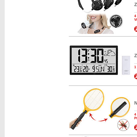
Z
4
V
Z
1
N
4
P