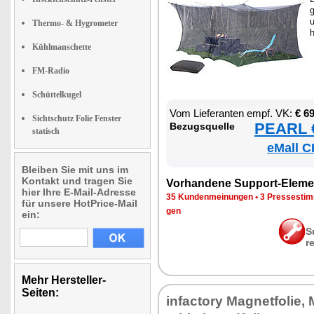
g
u
Thermo- & Hygrometer
h
Kühlmanschette
FM-Radio
Schüttelkugel
Vom Lie­fe­ran­ten empf. VK:
€ 6
Sichtschutz Folie Fenster
PEARL €
Be­zugs­quel­le
statisch
eMall C
Bleiben Sie mit uns im
Kontakt und tragen Sie
Vor­han­de­ne Sup­port-Ele­me
hier Ihre E-Mail-Adresse
35 Kun­den­mei­nun­gen
•
3 Pres­se­sti
für unsere HotPrice-Mail
gen
ein:
S
r
Mehr Hersteller-
Seiten:
in­fac­to­ry Ma­gnet­fo­lie,