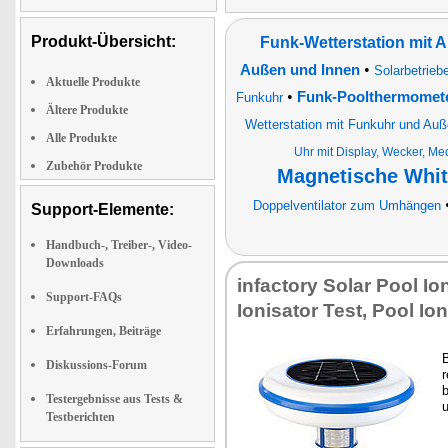
Produkt-Übersicht:
Funk-Wetterstation mit
•
Außen und Innen
Solarbetrieb
Aktuelle Produkte
•
Funk-Poolthermomet
Funkuhr
Ältere Produkte
Wetterstation mit Funkuhr und Au
Alle Produkte
Uhr mit Display, Wecker, Me
Zubehör Produkte
Magnetische Whit
Doppelventilator zum Umhängen
Support-Elemente:
Handbuch-, Treiber-, Video-
Downloads
in­fac­to­ry So­lar Pool Io­
Support-FAQs
Io­ni­sa­tor Test, Pool Io­ni
Erfahrungen, Beiträge
B
Diskussions-Forum
r
b
Testergebnisse aus Tests &
Testberichten