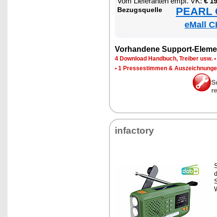
Vom Lie­fe­ran­ten empf. VK:
€ 1
PEARL €
Be­zugs­quel­le
eMall C
Vor­han­de­ne Sup­port-Ele­me
4 Down­load Hand­buch, Trei­ber usw.
•
1 Pres­se­stim­men & Aus­zeich­nun­g
S
r
in­fac­to­ry
S
d
S
W