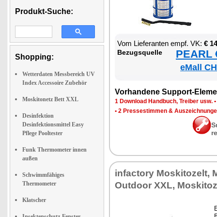
Produkt-Suche:
Vom Lie­fe­ran­ten empf. VK:
€ 1
PEARL €
Be­zugs­quel­le
Shopping:
eMall CH
Wetterdaten Messbereich UV
Index Accessoire Zubehör
Vor­han­de­ne Sup­port-Ele­me
Moskitonetz Bett XXL
1 Down­load Hand­buch, Trei­ber usw.
•
2 Pres­se­stim­men & Aus­zeich­nun­g
Desinfektion
Desinfektionsmittel Easy
S
r
Pflege Pooltester
Funk Thermometer innen
außen
in­fac­to­ry Mos­ki­to­zelt,
Schwimmfähiges
Thermometer
Out­door XXL, Mos­ki­to­
Klatscher
E
B
Insektenschutz-Fenster