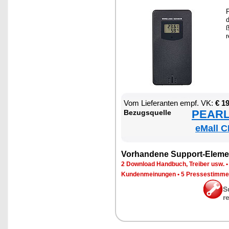
P
d
ß
r
Vom Lie­fe­ran­ten empf. VK:
€ 1
PEARL 
Be­zugs­quel­le
eMall C
Vor­han­de­ne Sup­port-Ele­me
2 Down­load Hand­buch, Trei­ber usw.
Kun­den­mei­nun­gen
•
5 Pres­se­stim­m
S
r