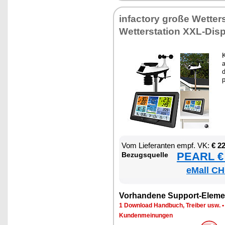
in­fac­to­ry gro­ße Wet­ter­
Wet­ter­sta­ti­on XXL-Dis­
K
a
d
p
Vom Lie­fe­ran­ten empf. VK:
€ 2
PEARL € 
Be­zugs­quel­le
eMall CH
Vor­han­de­ne Sup­port-Ele­me
1 Down­load Hand­buch, Trei­ber usw.
Kun­den­mei­nun­gen