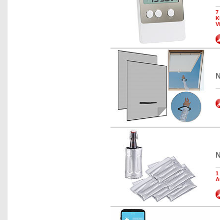
7
K
V
N
N
1
A