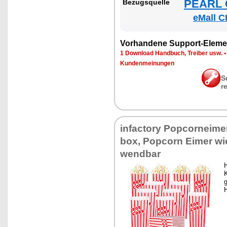
PEARL €
Be­zugs­quel­le
eMall C
Vor­han­de­ne Sup­port-Ele­me
1 Down­load Hand­buch, Trei­ber usw.
Kun­den­mei­nun­gen
S
r
in­fac­to­ry Pop­cor­nei­m
box, Pop­corn Ei­mer wie
wend­bar
H
K
g
H