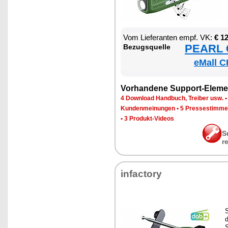
Vom Lie­fe­ran­ten empf. VK:
€ 1
PEARL €
Be­zugs­quel­le
eMall C
Vor­han­de­ne Sup­port-Ele­me
4 Down­load Hand­buch, Trei­ber usw.
Kun­den­mei­nun­gen
•
5 Pres­se­stim­m
•
3 Pro­dukt-Vi­de­os
S
r
in­fac­to­ry
S
d
S