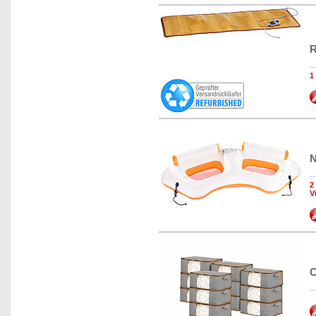
R
1
N
2
V
C