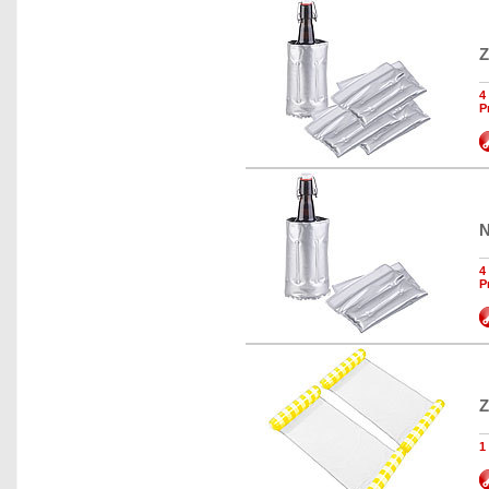
Z
4
P
N
4
P
Z
1