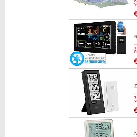
K
V
R
1
P
Z
3
V
N