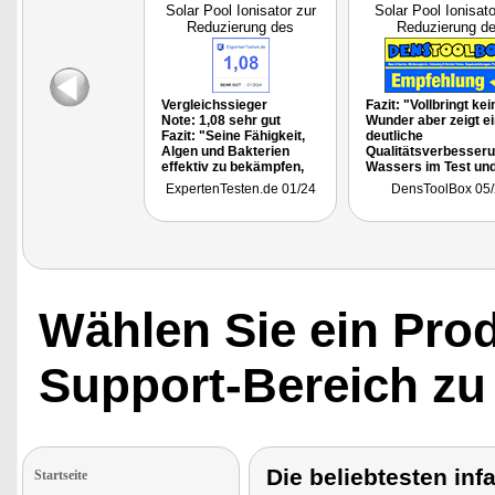
Solar Pool Ionisator zur
Solar Pool Ionisato
Reduzierung des
Reduzierung d
Chlorbeda
Chlorbeda
Vergleichssieger
Fazit: "Vollbringt kei
Note: 1,08 sehr gut
Wunder aber zeigt e
Fazit: "Seine Fähigkeit,
deutliche
Algen und Bakterien
Qualitätsverbesser
effektiv zu bekämpfen,
Wassers im Test un
verbesserte die
mit deutlich weniger
ExpertenTesten.de 01/24
DensToolBox 05/
Wasseroualität meines
Chemie und Chlor."
Pools erheblich.
Besonders
hervorzuheben ist die
Reduzierung des
Chiorbedarfs um bis zu
85%, was nicht nur Geld
spart. sonder
Wählen Sie ein Pro
auch die Haut schont."
Support-Bereich zu
Die beliebtesten inf
Startseite