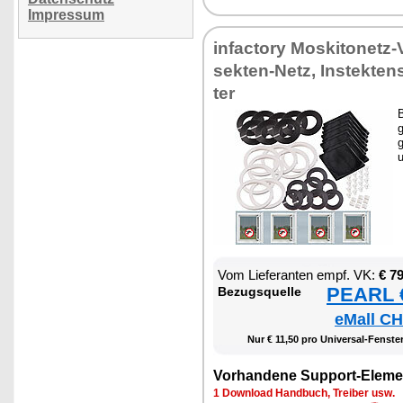
Impressum
in­fac­to­ry Mos­ki­to­netz
sek­ten-Netz, In­s­tek­te
ter
B
g
g
u
Vom Lie­fe­ran­ten empf. VK:
€ 7
PEARL €
Be­zugs­quel­le
eMall CH
Nur € 11,50 pro Uni­ver­sal-Fens­ter-
Vor­han­de­ne Sup­port-Ele­me
1 Down­load Hand­buch, Trei­ber usw.