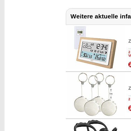
Weitere aktuelle inf
Z
2
V
Z
2