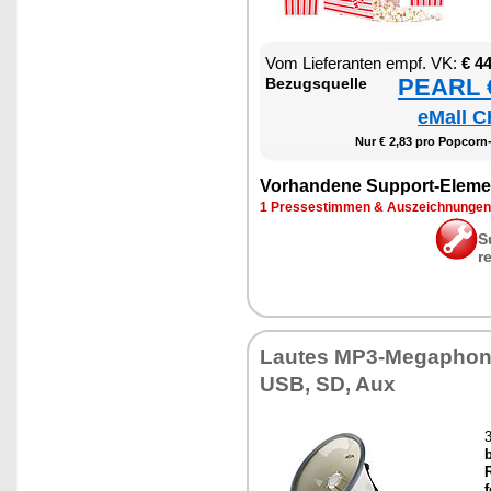
Vom Lie­fe­ran­ten empf. VK:
€ 4
PEARL €
Be­zugs­quel­le
eMall C
Nur € 2,83 pro Pop­corn
Vor­han­de­ne Sup­port-Ele­me
1 Pres­se­stim­men & Aus­zeich­nun­gen
S
r
Lau­tes MP3-Me­ga­phon
USB, SD, Aux
3
b
R