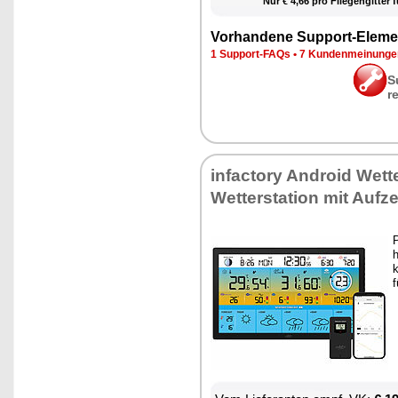
Nur € 4,66 pro Flie­gen­git­ter f
Vor­han­de­ne Sup­port-Ele­me
1 Sup­port-FAQs
•
7 Kun­den­mei­nun­g
S
r
in­fac­to­ry An­dro­id Wet­te
Wet­ter­sta­ti­on mit Auf­
P
h
k
f