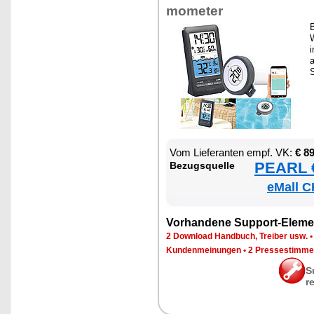
mo­me­ter
B
W
i
S
Vom Lie­fe­ran­ten empf. VK:
€ 8
PEARL €
Be­zugs­quel­le
eMall C
Vor­han­de­ne Sup­port-Ele­me
2 Down­load Hand­buch, Trei­ber usw.
Kun­den­mei­nun­gen
•
2 Pres­se­stim­m
S
r