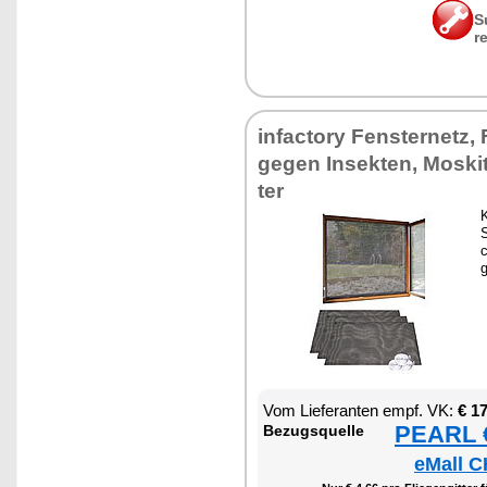
S
r
in­fac­to­ry Fen­ster­netz,
ge­gen In­sek­ten, Mos­ki
ter
K
c
Vom Lie­fe­ran­ten empf. VK:
€ 1
PEARL €
Be­zugs­quel­le
eMall C