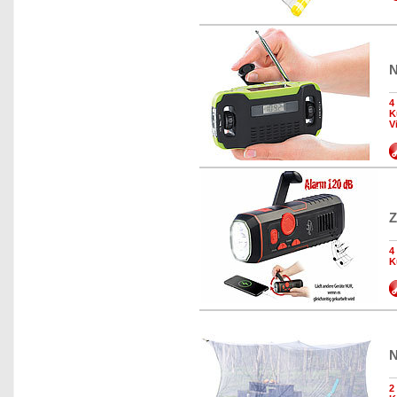
N
4
K
V
Z
4
K
N
2