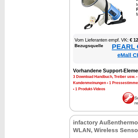
t
P
M
Vom Lie­fe­ran­ten empf. VK:
€ 1
PEARL €
Be­zugs­quel­le
eMall C
Vor­han­de­ne Sup­port-Ele­me
3 Down­load Hand­buch, Trei­ber usw.
Kun­den­mei­nun­gen
•
1 Pres­se­stim­m
•
1 Pro­dukt-Vi­de­os
S
r
in­fac­to­ry Au­ßen­ther­mo
WLAN, Wire­less Sen­so