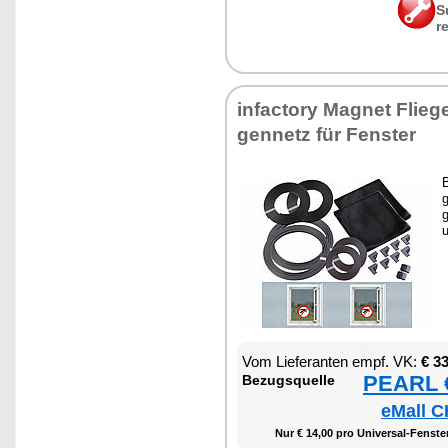
S
r
in­fac­to­ry Ma­gnet Flie­ge
gen­netz für Fens­ter
B
g
g
u
Vom Lie­fe­ran­ten empf. VK:
€ 3
PEARL €
Be­zugs­quel­le
eMall C
Nur € 14,00 pro Uni­ver­sal-Fens­ter-