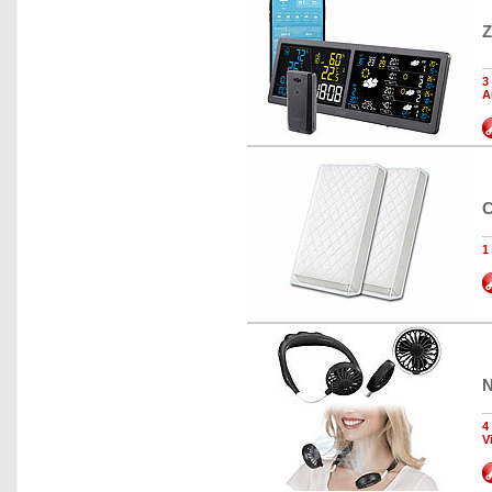
Z
3
A
C
1
N
4
V