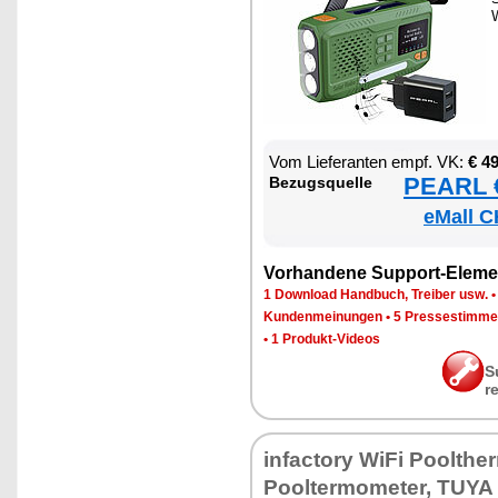
W
Vom Lie­fe­ran­ten empf. VK:
€ 4
PEARL €
Be­zugs­quel­le
eMall C
Vor­han­de­ne Sup­port-Ele­me
1 Down­load Hand­buch, Trei­ber usw.
Kun­den­mei­nun­gen
•
5 Pres­se­stim­m
•
1 Pro­dukt-Vi­de­os
S
r
in­fac­to­ry Wi­Fi Poolther
Pool­ter­mo­me­ter, TU­Y