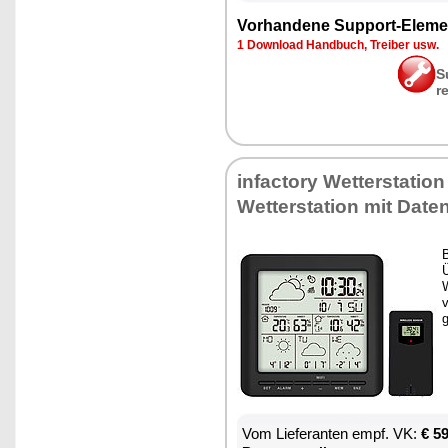
Vor­han­de­ne Sup­port-Ele­me
1 Down­load Hand­buch, Trei­ber usw.
S
r
in­fac­to­ry Wet­ter­sta­ti­o
Wet­ter­sta­ti­on mit Da­te
B
Ü
W
v
Vom Lie­fe­ran­ten empf. VK:
€ 5